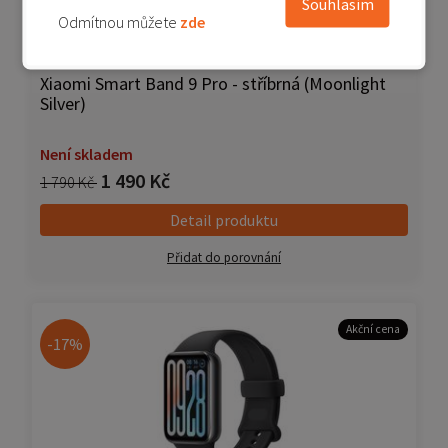
Souhlasím
Odmítnou můžete
zde
Xiaomi Smart Band 9 Pro - stříbrná (Moonlight
Silver)
Není skladem
1 490 Kč
1 790 Kč
Detail produktu
Přidat do porovnání
Akční cena
-17%