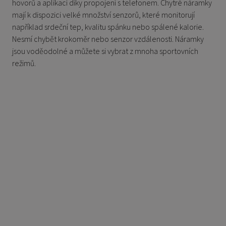
hovorů a aplikací díky propojení s telefonem. Chytré náramky
mají k dispozici velké množství senzorů, které monitorují
například srdeční tep, kvalitu spánku nebo spálené kalorie.
Nesmí chybět krokoměr nebo senzor vzdálenosti. Náramky
jsou voděodolné a můžete si vybrat z mnoha sportovních
režimů.