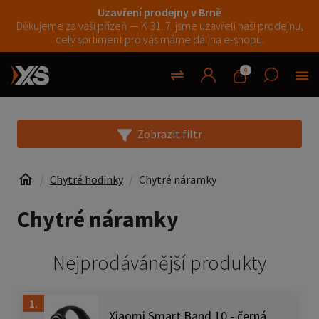
Uzavření prodejny v Brně
Děkujeme za vaši přízeň — K 31. 7. jsme uzavřeli naši prodejnu,
celý sortiment pro vás máme dál na e-shopu.
0
Zobrazit filtr
Chytré hodinky
Chytré náramky
Chytré náramky
Nejprodávánější produkty
1.
Xiaomi Smart Band 10 - černá