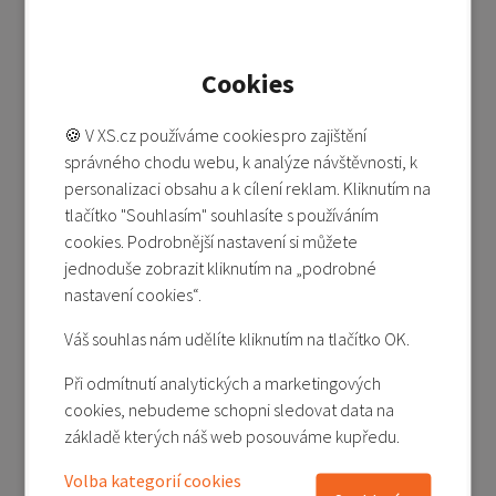
Cookies
Xiaomi Smart Band 9 Pro - růžová (Rose Gold)
🍪 V XS.cz používáme cookies pro zajištění
správného chodu webu, k analýze návštěvnosti, k
personalizaci obsahu a k cílení reklam. Kliknutím na
Není skladem
tlačítko "Souhlasím" souhlasíte s používáním
1 490 Kč
1 790 Kč
cookies. Podrobnější nastavení si můžete
Detail produktu
jednoduše zobrazit kliknutím na „podrobné
nastavení cookies“.
Přidat do porovnání
Váš souhlas nám udělíte kliknutím na tlačítko OK.
Při odmítnutí analytických a marketingových
Akční cena
-17%
cookies, nebudeme schopni sledovat data na
základě kterých náš web posouváme kupředu.
Volba kategorií cookies