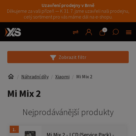
Uzavření prodejny v Brně
Děkujeme za vaši přízeň — K 31. 7. jsme uzavřeli naši prodejnu,
celý sortiment pro vás máme dál na e-shopu.
0
Zobrazit filtr
Náhradní díly
Xiaomi
Mi Mix 2
Mi Mix 2
Nejprodávánější produkty
1.
Mi Mix 2 - LCD (Service Pack) -