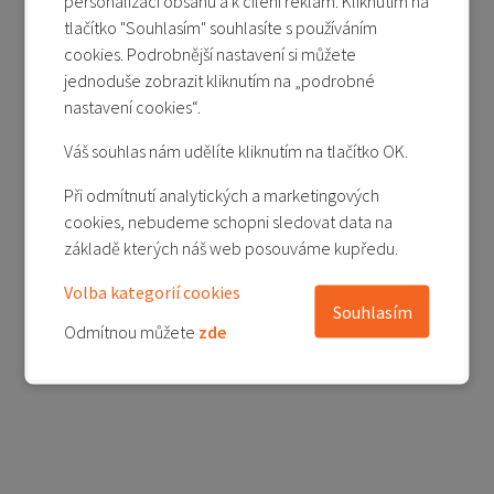
personalizaci obsahu a k cílení reklam. Kliknutím na
tlačítko "Souhlasím" souhlasíte s používáním
Není skladem
cookies. Podrobnější nastavení si můžete
1 290 Kč
2 090 Kč
jednoduše zobrazit kliknutím na „podrobné
nastavení cookies“.
Detail produktu
Váš souhlas nám udělíte kliknutím na tlačítko OK.
Přidat do porovnání
Při odmítnutí analytických a marketingových
cookies, nebudeme schopni sledovat data na
1
základě kterých náš web posouváme kupředu.
Volba kategorií cookies
Souhlasím
Odmítnou můžete
zde