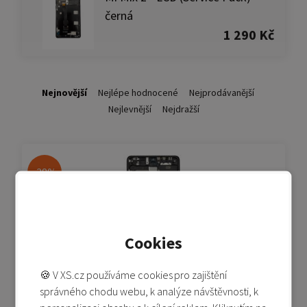
černá
1 290 Kč
Nejnovější
Nejlépe hodnocené
Nejprodávanější
Nejlevnější
Nejdražší
-38%
Cookies
🍪 V XS.cz používáme cookies pro zajištění
Mi Mix 2 - LCD (Service Pack) - černá
správného chodu webu, k analýze návštěvnosti, k