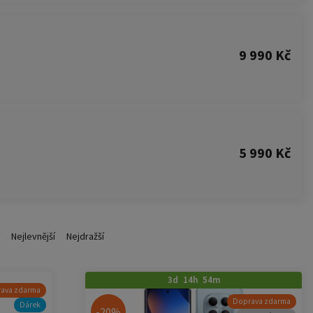
9 990 Kč
5 990 Kč
Nejlevnější
Nejdražší
3d 14h 54m
ava zdarma
Doprava zdarma
Dárek
-20%