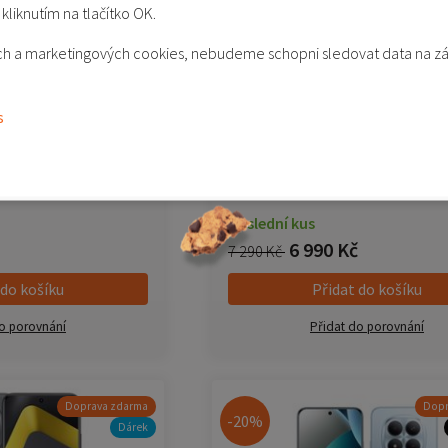
kliknutím na tlačítko OK.
kých a marketingových cookies, nebudeme schopni sledovat data na z
s
mi 15C 5G 4/128 GB
POCO M8 Pro 5G 8/256 GB - 
 Black)
(Black)
Poslední kus
6 990 Kč
7 290 Kč
 do košíku
Přidat do košíku
o porovnání
Přidat do porovnání
Doprava zdarma
Dopr
-20%
Dárek