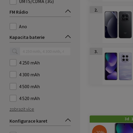
UMTS/CDMA (3G)
2.
FM Rádio
Ano
Kapacita baterie
3.
4 250 mAh
4 300 mAh
4 500 mAh
4 520 mAh
zobrazit více
3d 
Konfigurace karet
-20%