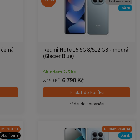
Blesková sleva
Dárek
 černá
Redmi Note 15 5G 8/512 GB - modrá
(Glacier Blue)
Skladem 2-5 ks
6 790 Kč
8 490 Kč
Přidat do košíku
Přidat do porovnání
ava zdarma
Doprava zdarma
Akční cena
Dárek