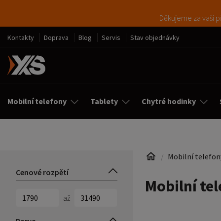
Děkujeme za vaši př
Kontakty
Doprava
Blog
Servis
Stav objednávky
Mobilní telefony
Tablety
Chytré hodinky
Mobilní telefon
Cenové rozpětí
Mobilní te
až