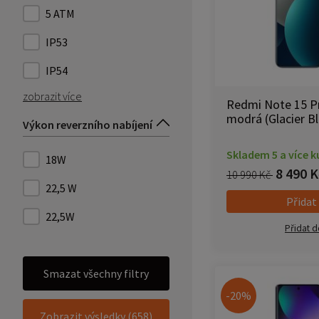
5 ATM
IP53
IP54
zobrazit více
Redmi Note 15 Pr
modrá (Glacier B
Výkon reverzního nabíjení
Skladem 5 a více k
18W
8 490 K
10 990 Kč
22,5 W
Přidat
22,5W
Přidat d
Smazat všechny filtry
-20%
Zobrazit výsledky (658)