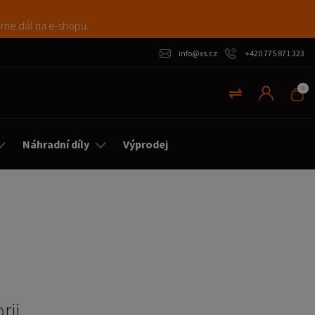
máme dál na e-shopu.
info@xs.cz
+420 775 871 323
0
Náhradní díly
Výprodej
rii