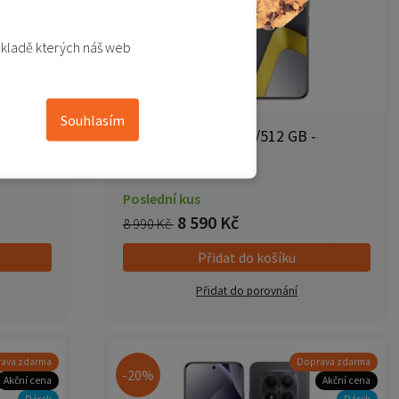
Dárek
ákladě kterých náš web
Souhlasím
černá
POCO M8 Pro 5G 12/512 GB -
stříbrná (Silver)
Poslední kus
8 590 Kč
8 990 Kč
Přidat do košíku
Přidat do porovnání
ava zdarma
Doprava zdarma
-20%
Akční cena
Akční cena
Dárek
Dárek