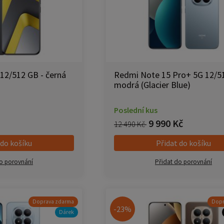
12/512 GB - černá
Redmi Note 15 Pro+ 5G 12/5
modrá (Glacier Blue)
Poslední kus
9 990 Kč
12 490 Kč
 do košíku
Přidat do košíku
o porovnání
Přidat do porovnání
Doprava zdarma
Dopr
-23%
Dárek