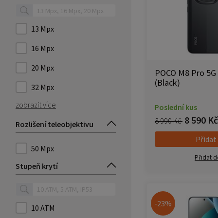
13 Mpx
16 Mpx
20 Mpx
POCO M8 Pro 5G 
(Black)
32 Mpx
zobrazit více
Poslední kus
8 590 Kč
8 990 Kč
Rozlišení teleobjektivu
Přidat
50 Mpx
Přidat d
Stupeň krytí
-23%
10 ATM