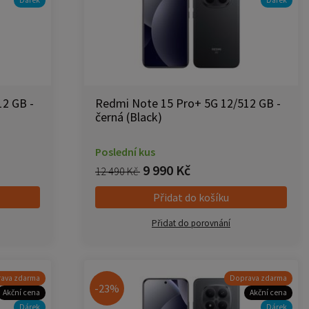
12 GB -
Redmi Note 15 Pro+ 5G 12/512 GB -
černá (Black)
Poslední kus
9 990 Kč
12 490 Kč
Přidat do košíku
Přidat do porovnání
ava zdarma
Doprava zdarma
-23%
Akční cena
Akční cena
Dárek
Dárek