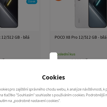
Dárek
12/512 GB - bílá
POCO X8 Pro 12/512 GB - bílá
Poslední kus
 Kč
9 290 Kč
10 790 Kč
 do košíku
Přidat do košíku
Cookies
o porovnání
Přidat do porovnání
okies pro zajištění správného chodu webu, k analýze návštěvnosti, k 
 na tlačítko "Souhlasím" souhlasíte s používáním cookies. Podrobnější 
Akční cena
Dopr
nutím na „podrobné nastavení cookies“.
-4%
Dárek