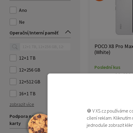
Ano
Ne
Operační/Interní paměť
POCO X8 Pro Max 
(White)
12+1 TB
Poslední kus
12+256 GB
11 490
13 290 Kč
12+512 GB
Přidat
16+1 TB
Přidat d
zobrazit více
🍪 V XS.cz používáme co
Podpora na paměťové
cílení reklam. Kliknutím
karty
jednoduše zobrazit klik
-34%