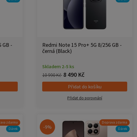
 GB -
Redmi Note 15 Pro+ 5G 8/256 GB -
černá (Black)
Skladem 2-5 ks
8 490 Kč
10 990 Kč
Přidat do košíku
Přidat do porovnání
ava zdarma
Doprava zdarma
-9%
Dárek
Dárek