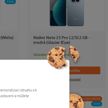
Dárek
 (White)
Redmi Note 15 Pro 12/512 GB -
modrá (Glacier Blue)
Skladem 5 a více kusů
7 990 Kč
Přidat do košíku
Přidat do porovnání
personalizaci obsahu a k
nastavení si můžete
ava zdarma
Doprava zdarma
-4%
Akční cena
Dárek