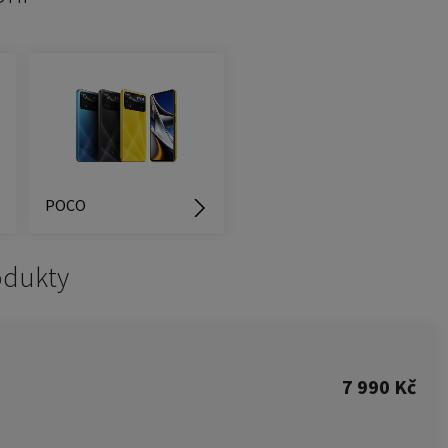
POCO
odukty
7 990 Kč