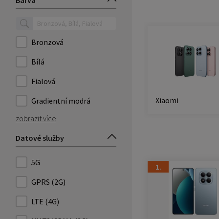
Barva
Bronzová
Bílá
Fialová
Xiaomi
Gradientní modrá
zobrazit více
Datové služby
5G
1.
GPRS (2G)
LTE (4G)