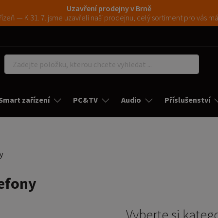
Uzavření prodejny v Brně
ízeň — K 31. 7. jsme uzavřeli naši prodejnu, celý sortiment pro vás 
Smart zařízení
PC&TV
Audio
Příslušenství
y
lefony
Vyberte si katego