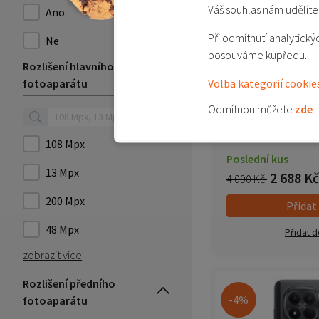
Váš souhlas nám udělíte 
Ano
Při odmítnutí analytic
Ne
posouváme kupředu.
Rozlišení hlavního
Volba kategorií cookie
fotoaparátu
Rozbaleno - Red
Odmítnou můžete
zde
- černá (Midnight
108 Mpx
Poslední kus
13 Mpx
2 688 Kč
4 090 Kč
200 Mpx
Přidat
48 Mpx
Přidat d
zobrazit více
Rozlišení předního
-4%
fotoaparátu