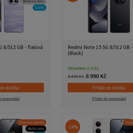
Blesková sleva
Dárek
 8/512 GB - fialová
Redmi Note 15 5G 8/512 GB -
(Black)
Skladem 2-5 ks
6 990 Kč
8 490 Kč
 do košíku
Přidat do košíku
o porovnání
Přidat do porovnání
Doprava zdarma
Dopr
-14%
Akční cena