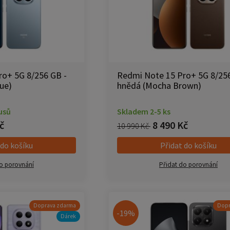
o+ 5G 8/256 GB -
Redmi Note 15 Pro+ 5G 8/256
lue)
hnědá (Mocha Brown)
usů
Skladem 2-5 ks
č
8 490 Kč
10 990 Kč
 do košíku
Přidat do košíku
o porovnání
Přidat do porovnání
Doprava zdarma
Dopr
-19%
Dárek