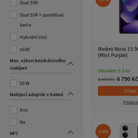
Dual SIM
Dual SIM + paměťová
karta
Hybridní slot
Redmi Note 15 5G
eSIM
(Mist Purple)
Max. výkon bezdrátového
nabíjení
Skladem 2-5 ks
6 790 Kč
8 490 Kč
50 W
Přidat
Nabíjecí adaptér v balení
Přidat d
Ano
Ne
-14%
NFC