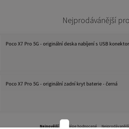
Nejprodávánější pr
Poco X7 Pro 5G - originální deska nabíjení s USB konekt
Poco X7 Pro 5G - originální zadní kryt baterie - černá
Nejnovější
Nejlépe hodnocené
Nejprodávanější