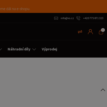
máme dál na e-shopu.
info@xs.cz
+420 775 871 323
0
Náhradní díly
Výprodej