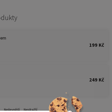
odukty
orem
199 Kč
249 Kč
Nejlevnější
Nejdražší