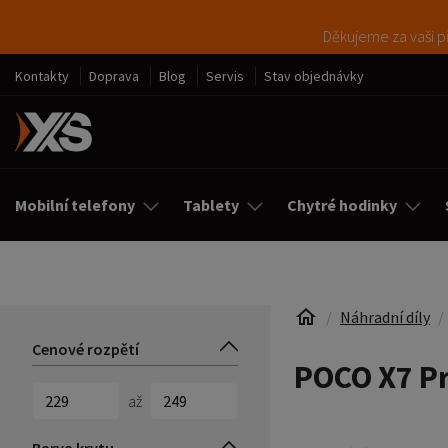
Děkujeme za vaši př
Kontakty
Doprava
Blog
Servis
Stav objednávky
Mobilní telefony
Tablety
Chytré hodinky
Náhradní díly
Cenové rozpětí
POCO X7 P
až