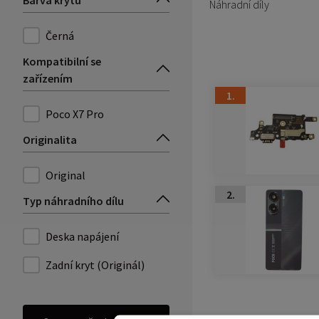
Barva krytu
Náhradní díly
Černá
Kompatibilní se
zařízením
1.
Poco X7 Pro
Originalita
Original
2.
Typ náhradního dílu
Deska napájení
Zadní kryt (Originál)