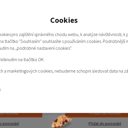
Cookies
okies pro zajištění správného chodu webu, k analýze návštěvnosti, k 
 na tlačítko "Souhlasím" souhlasíte s používáním cookies. Podrobnější 
nutím na „podrobné nastavení cookies“.
kliknutím na tlačítko OK.
kých a marketingových cookies, nebudeme schopni sledovat data na z
originální zadní kryt
Poco X7 Pro 5G - originální d
nabíjení s USB konektorem
s
Skladem 2-5 ks
199 Kč
 do košíku
Přidat do košíku
o porovnání
Přidat do porovnání