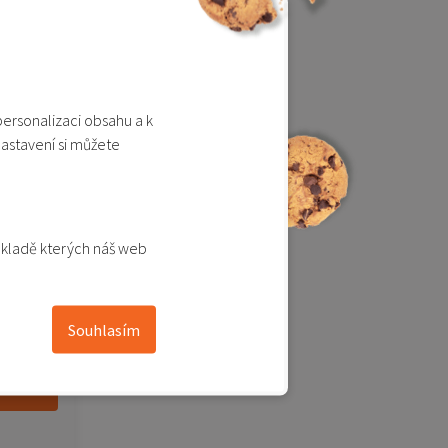
personalizaci obsahu a k
nastavení si můžete
ákladě kterých náš web
eska
Souhlasím