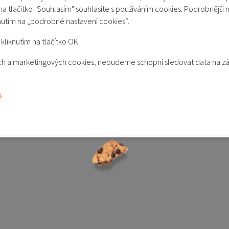
ě nejde jen o vaši bezpečnost, ale také o vaši 
 na tlačítko "Souhlasím" souhlasíte s používáním cookies. Podrobnější 
nutím na „podrobné nastavení cookies“.
í, která sledují celou vaši jízdu a v případě kolize (nebo jakéhokoliv p
jí data o jízdě, ale také např. upozorňují řidiče na vybočení z jízdní
kliknutím na tlačítko OK.
tokameru jako nezbytný doplněk na vašich cestách!
kých a marketingových cookies, nebudeme schopni sledovat data na z
s