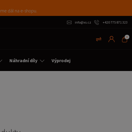
máme dál na e-shopu.
info@xs.cz
+420 775 871 323
0
Náhradní díly
Výprodej