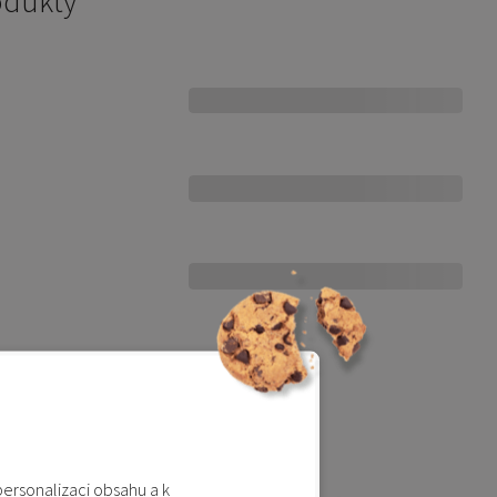
odukty
Nejlevnější
Nejdražší
ranými filtry
personalizaci obsahu a k