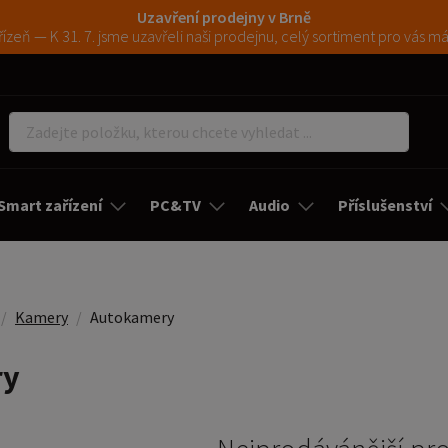
Uzavření prodejny v Brně
ízeň — K 31. 7. jsme uzavřeli naši prodejnu, celý sortiment pro vás 
Smart zařízení
PC&TV
Audio
Příslušenství
Kamery
Autokamery
ry