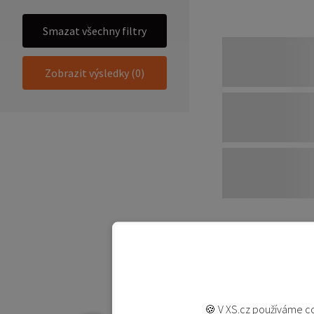
Smazat všechny filtry
Zobrazit výsledky (0)
🍪 V XS.cz používáme co