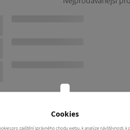
Nejprodávánější pr
Nejnovější
Nejlépe hodnocené
Nejprodávanější
Cookies
Nebyly nalezeny žádné produkty s vyb
okies pro zajištění správného chodu webu, k analýze návštěvnosti, k 