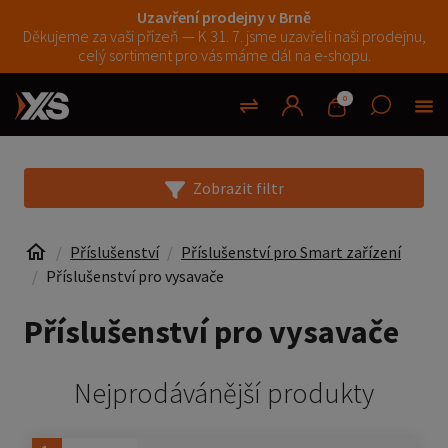
Uzavření prodejny v Brně
Děkujeme za vaši přízeň — K 31. 7. jsme uzavřeli naši prodejnu,
celý sortiment pro vás máme dál na e-shopu.
0
Zobrazit filtr
Příslušenství
Příslušenství pro Smart zařízení
Příslušenství pro vysavače
Příslušenství pro vysavače
Nejprodávánější produkty