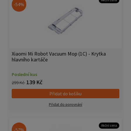
Akční cena
-54%
Xiaomi Mi Robot Vacuum Mop (1C) - Krytka
hlavního kartáče
Poslední kus
139 Kč
299 Kč
Přidat do košíku
Přidat do porovnání
Akční cena
-57%