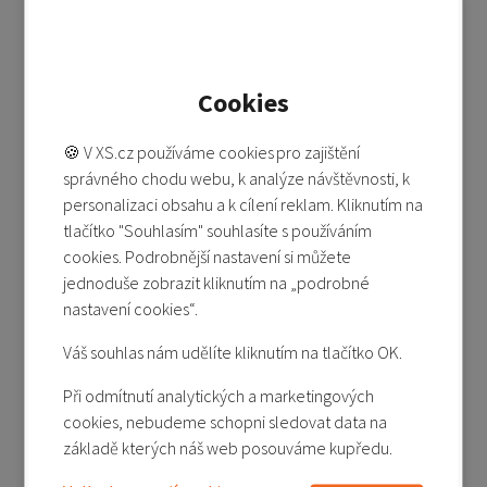
Xiaomi Mi Robot Vacuum Mop/Mop 2 Pro+/Mop
2 Ultra - boční kartáč (Side Brush)
Cookies
Není skladem
🍪 V XS.cz používáme cookies pro zajištění
299 Kč
správného chodu webu, k analýze návštěvnosti, k
Detail produktu
personalizaci obsahu a k cílení reklam. Kliknutím na
tlačítko "Souhlasím" souhlasíte s používáním
Přidat do porovnání
cookies. Podrobnější nastavení si můžete
jednoduše zobrazit kliknutím na „podrobné
nastavení cookies“.
Váš souhlas nám udělíte kliknutím na tlačítko OK.
Při odmítnutí analytických a marketingových
cookies, nebudeme schopni sledovat data na
základě kterých náš web posouváme kupředu.