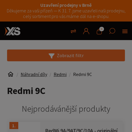
Uzavření prodejny v Brně
Děkujeme za vaši přízeň — K 31. 7. jsme uzavřeli naši prodejnu,
celý sortiment pro vás máme dál na e-shopu.
0
Zobrazit filtr
Náhradní díly
Redmi
Redmi 9C
Redmi 9C
Nejprodávánější produkty
1.
RedMi 9A/9AT/9C/10A - originální