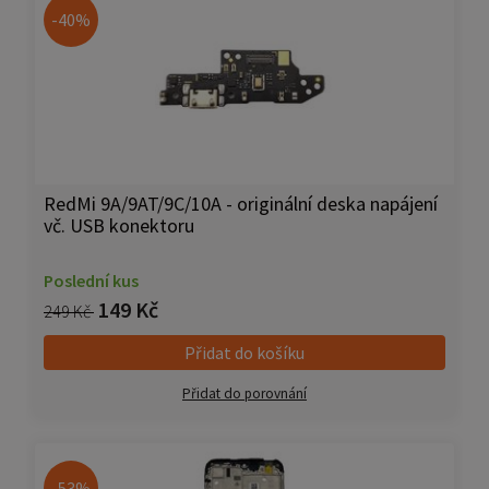
-40%
RedMi 9A/9AT/9C/10A - originální deska napájení
vč. USB konektoru
Poslední kus
149 Kč
249 Kč
Přidat do košíku
Přidat do porovnání
-53%