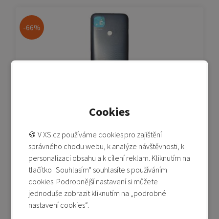
-66%
Cookies
Redmi 9C - originální zadní kryt baterie - černá
🍪 V XS.cz používáme cookies pro zajištění
Poslední kus
správného chodu webu, k analýze návštěvnosti, k
199 Kč
personalizaci obsahu a k cílení reklam. Kliknutím na
590 Kč
tlačítko "Souhlasím" souhlasíte s používáním
Přidat do košíku
cookies. Podrobnější nastavení si můžete
jednoduše zobrazit kliknutím na „podrobné
Přidat do porovnání
nastavení cookies“.