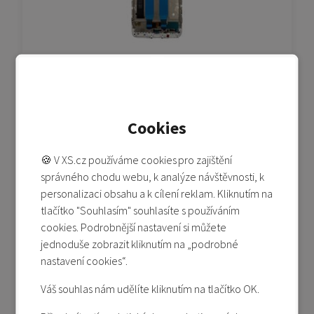
Mi A1 - LCD (Service Pack) - bílá
Skladem 2-5 ks
Cookies
690 Kč
1 890 Kč
🍪 V XS.cz používáme cookies pro zajištění
Přidat do košíku
správného chodu webu, k analýze návštěvnosti, k
Přidat do porovnání
personalizaci obsahu a k cílení reklam. Kliknutím na
tlačítko "Souhlasím" souhlasíte s používáním
cookies. Podrobnější nastavení si můžete
jednoduše zobrazit kliknutím na „podrobné
-42%
nastavení cookies“.
Váš souhlas nám udělíte kliknutím na tlačítko OK.