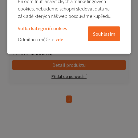
Při odmítnutí analytických a marketingových
cookies, nebudeme schopni sledovat data na
základě kterých náš web posouváme kupředu.
Mi A1 - LCD (Service Pack) - černá
Volba kategorií cookies
Souhlasím
Odmítnou můžete
zde
Není skladem
1 090 Kč
1 890 Kč
Detail produktu
Přidat do porovnání
1