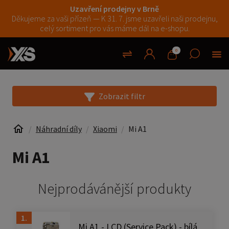
Uzavření prodejny v Brně
Děkujeme za vaši přízeň — K 31. 7. jsme uzavřeli naši prodejnu,
celý sortiment pro vás máme dál na e-shopu.
0
Zobrazit filtr
Náhradní díly
Xiaomi
Mi A1
Mi A1
Nejprodávánější produkty
1.
Mi A1 - LCD (Service Pack) - bílá