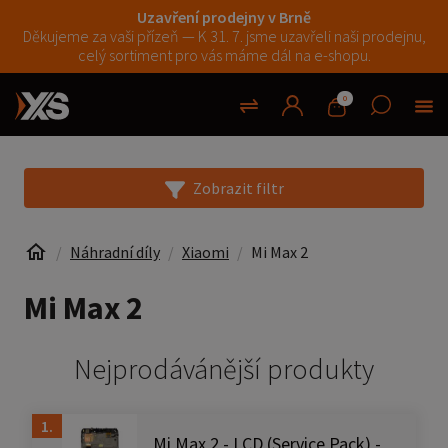
Uzavření prodejny v Brně
Děkujeme za vaši přízeň — K 31. 7. jsme uzavřeli naši prodejnu,
celý sortiment pro vás máme dál na e-shopu.
0
Zobrazit filtr
Náhradní díly
Xiaomi
Mi Max 2
Mi Max 2
Nejprodávánější produkty
1.
Mi Max 2 - LCD (Service Pack) -