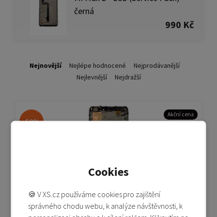
černá
990 Kč
Nejnovější
Nejlépe hodnocené
Nejprodávanější
Nejlevnější
Nejdražší
Akční cena
-59%
Cookies
🍪 V XS.cz používáme cookies pro zajištění
Mi Max 2 - LCD (Service Pack) - černá
správného chodu webu, k analýze návštěvnosti, k