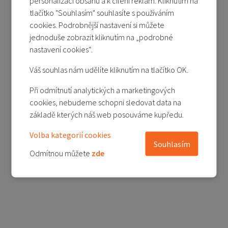
personalizaci obsahu a k cílení reklam. Kliknutím na
tlačítko "Souhlasím" souhlasíte s používáním
Poslední kus
cookies. Podrobnější nastavení si můžete
990 Kč
2 390 Kč
jednoduše zobrazit kliknutím na „podrobné
nastavení cookies“.
Přidat do košíku
Váš souhlas nám udělíte kliknutím na tlačítko OK.
Přidat do porovnání
Při odmítnutí analytických a marketingových
cookies, nebudeme schopni sledovat data na
1
základě kterých náš web posouváme kupředu.
Volba kategorií cookies
Souhlasím
Odmítnou můžete
zde