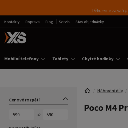
Děkujeme za vaši př
Kontakty
Doprava
Blog
Servis
Stav objednávky
Mobilní telefony
Tablety
Chytré hodinky
Náhradní díly
Cenové rozpětí
Poco M4 Pr
až