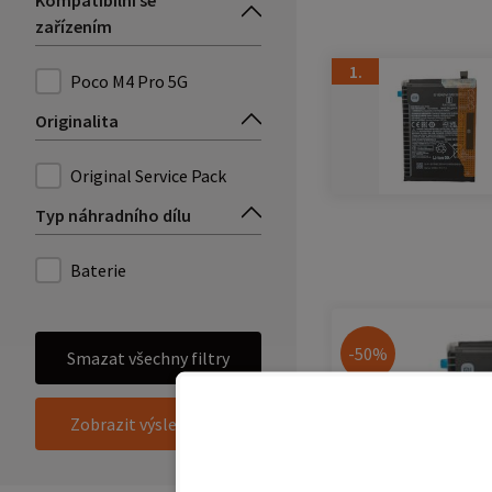
Kompatibilní se
zařízením
1.
Poco M4 Pro 5G
Originalita
Original Service Pack
Typ náhradního dílu
Baterie
-50%
Smazat všechny filtry
Zobrazit výsledky (1)