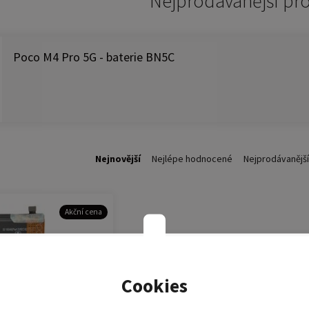
Nejprodávánější pr
Poco M4 Pro 5G - baterie BN5C
Nejnovější
Nejlépe hodnocené
Nejprodávanější
Akční cena
Cookies