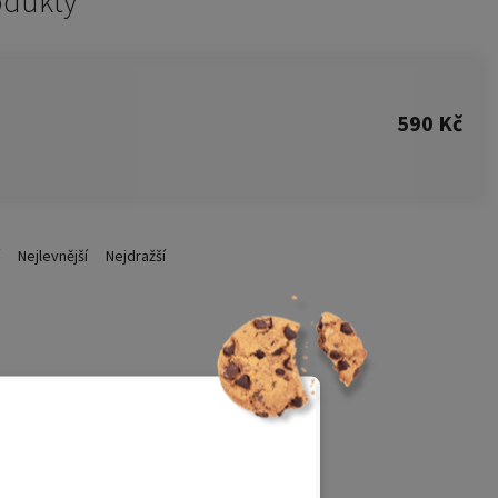
odukty
590 Kč
Nejlevnější
Nejdražší