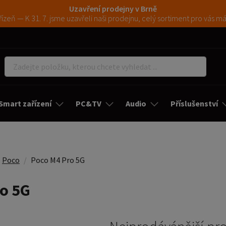
Uzavření prodejny v Brně
ízeň — K 31. 7. jsme uzavřeli naši prodejnu, celý sortiment pro vás 
Smart zařízení
PC&TV
Audio
Příslušenství
Poco
Poco M4 Pro 5G
o 5G