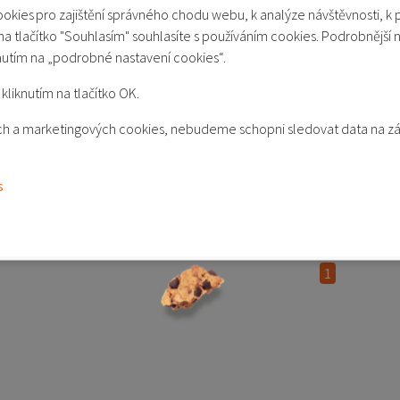
okies pro zajištění správného chodu webu, k analýze návštěvnosti, k 
 na tlačítko "Souhlasím" souhlasíte s používáním cookies. Podrobnější 
 baterie BN5C
nutím na „podrobné nastavení cookies“.
kliknutím na tlačítko OK.
kých a marketingových cookies, nebudeme schopni sledovat data na z
 do košíku
s
o porovnání
1