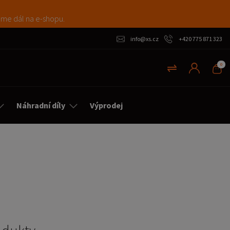
máme dál na e-shopu.
info@xs.cz
+420 775 871 323
0
Náhradní díly
Výprodej