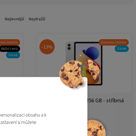
Nejlevnější
Nejdražší
ava zdarma
Doprava zdarma
-13%
Akční cena
Dárek
Dárek
ialová
Redmi Pad 2 Pro 8/256 GB - stříbrná
(Silver)
personalizaci obsahu a k
Není skladem
nastavení si můžete
6 990 Kč
7 990 Kč