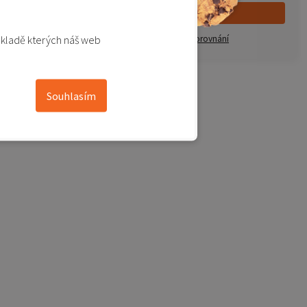
Detail produktu
Přidat do porovnání
ákladě kterých náš web
Souhlasím