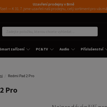
Uzavření prodejny v Brně
ízeň — K 31. 7. jsme uzavřeli naši prodejnu, celý sortiment pro vás 
Smart zařízení
PC&TV
Audio
Příslušenství
mi
Redmi Pad 2 Pro
2 Pro