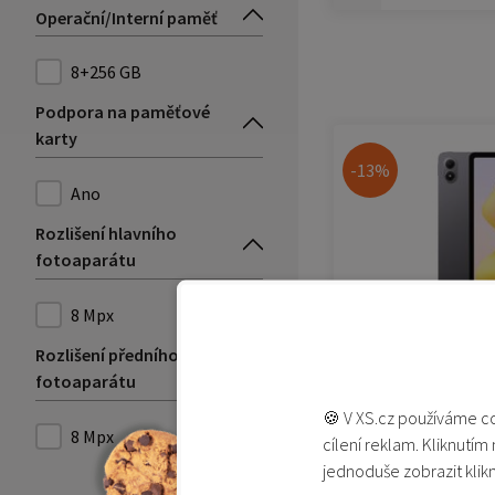
Operační/Interní paměť
8+256 GB
Podpora na paměťové
karty
-13%
Ano
Rozlišení hlavního
fotoaparátu
8 Mpx
Rozlišení předního
Redmi Pad 2 Pro 
fotoaparátu
(Graphite Gray)
🍪 V XS.cz používáme co
8 Mpx
Není skladem
cílení reklam. Kliknutím
6 990 Kč
jednoduše zobrazit klik
7 990 Kč