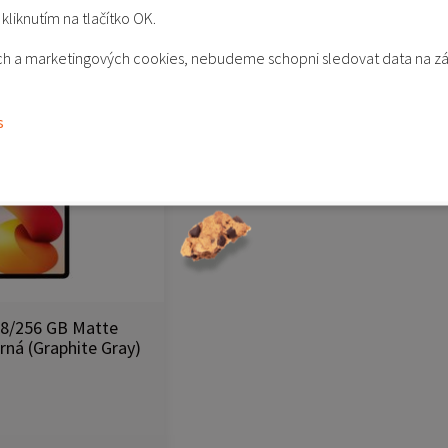
kliknutím na tlačítko OK.
 produktu
Detail produktu
o porovnání
Přidat do porovnání
kých a marketingových cookies, nebudeme schopni sledovat data na z
s
Doprava zdarma
Dárek
 8/256 GB Matte
erná (Graphite Gray)