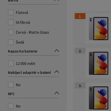
Barva
Fialová
1.
Stříbrná
Černá - Matte Glass
Šedá
2.
Kapacita baterie
12 000 mAh
Nabíjecí adaptér v balení
Ne
3.
NFC
Ne