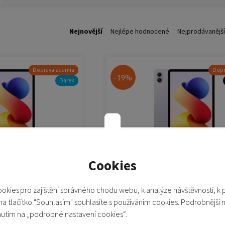
Nejnovější
Nejlépe hodnocené
Nejprodávanější
Doprava zdarma
Dopr
-19%
Dárek
Cookies
8/256 GB - šedá
Redmi Pad 2 Pro 8/256 GB - f
(Levander Purple)
okies pro zajištění správného chodu webu, k analýze návštěvnosti, k 
Není skladem
 na tlačítko "Souhlasím" souhlasíte s používáním cookies. Podrobnější 
6 490 Kč
nutím na „podrobné nastavení cookies“.
7 990 Kč