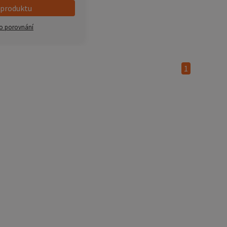
 produktu
o porovnání
1