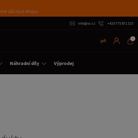
máme dál na e-shopu.
info@xs.cz
+420 775 871 323
0
Náhradní díly
Výprodej