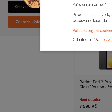
Váš souhlas nám udělíte 
Detail
Smazat všechny filtry
Přidat d
Při odmítnutí analytic
posouváme kupředu.
Zobrazit výsledky (4)
Volba kategorií cookie
Odmítnou můžete
zde
Redmi Pad 2 Pro
Glass Version - č
Není skladem
7 990 Kč