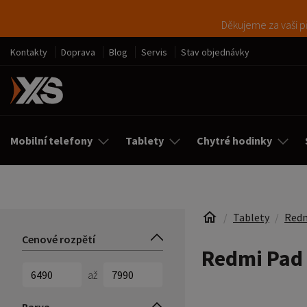
Děkujeme za vaši př
Kontakty
Doprava
Blog
Servis
Stav objednávky
Mobilní telefony
Tablety
Chytré hodinky
Tablety
Red
Cenové rozpětí
Redmi Pad 
až