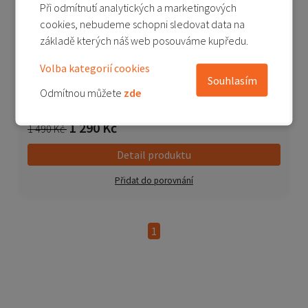
Při odmítnutí analytických a marketingových
cookies, nebudeme schopni sledovat data na
základě kterých náš web posouváme kupředu.
Xiaomi Mi Smart Kettle Pro
Volba kategorií cookies
Souhlasím
Odmítnou můžete
zde
Není skladem
1 290 Kč
1 490 Kč
Detail produktu
Přidat do porovnání
1