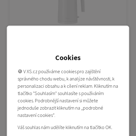
Xiaomi Electric Kettle 2
Poslední kus
Cookies
729 Kč
1 290 Kč
🍪 V XS.cz používáme cookies pro zajištění
Přidat do košíku
správného chodu webu, k analýze návštěvnosti, k
personalizaci obsahu a k cílení reklam. Kliknutím na
Přidat do porovnání
tlačítko "Souhlasím" souhlasíte s používáním
cookies. Podrobnější nastavení si můžete
jednoduše zobrazit kliknutím na „podrobné
Akční cena
-13%
nastavení cookies“.
Váš souhlas nám udělíte kliknutím na tlačítko OK.