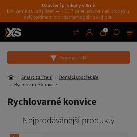
Uzavření prodejny v Brně
Děkujeme za vaši přízeň — K 31. 7. jsme uzavřeli naši prodejnu,
celý sortiment pro vás máme dál na e-shopu.
0
Zobrazit filtr
Smart zařízení
Domácí spotřebiče
Rychlovarné konvice
Rychlovarné konvice
Nejprodávánější produkty