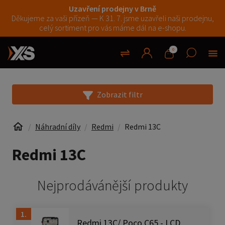
Uzavření prodejny v Brně
Děkujeme za vaši přízeň — K 31. 7. jsme uzavřeli naši prodejnu,
celý sortiment pro vás máme dál na e-shopu.
0
Zobrazit filtr
Náhradní díly
Redmi
Redmi 13C
Redmi 13C
Nejprodávánější produkty
1.
Redmi 13C/ Poco C65 - LCD