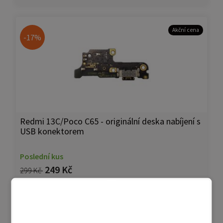
Akční cena
-17%
Redmi 13C/Poco C65 - originální deska nabíjení s
USB konektorem
Poslední kus
249 Kč
299 Kč
Přidat do košíku
Přidat do porovnání