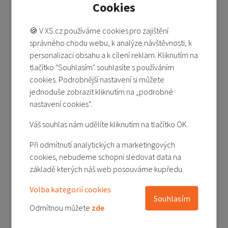
Cookies
-13%
🍪 V XS.cz používáme cookies pro zajištění
správného chodu webu, k analýze návštěvnosti, k
personalizaci obsahu a k cílení reklam. Kliknutím na
tlačítko "Souhlasím" souhlasíte s používáním
cookies. Podrobnější nastavení si můžete
jednoduše zobrazit kliknutím na „podrobné
nastavení cookies“.
Redmi 13C/ Poco C65 - LCD (Service Pack)
Váš souhlas nám udělíte kliknutím na tlačítko OK.
Při odmítnutí analytických a marketingových
Skladem 2-5 ks
cookies, nebudeme schopni sledovat data na
690 Kč
790 Kč
základě kterých náš web posouváme kupředu.
Přidat do košíku
Volba kategorií cookies
Souhlasím
Přidat do porovnání
Odmítnou můžete
zde