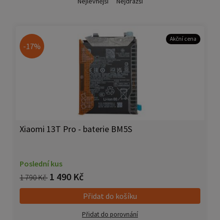
Nejlevnější
Nejdražší
Akční cena
-17%
Xiaomi 13T Pro - baterie BM5S
Poslední kus
1 490 Kč
1 790 Kč
Přidat do košíku
Přidat do porovnání