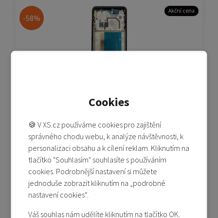
Akční cena
-58%
Cookies
Xiaomi 13T/13T Pro - LCD (Service Pack) - černá
(Black)
🍪 V XS.cz používáme cookies pro zajištění
Skladem 2-5 ks
správného chodu webu, k analýze návštěvnosti, k
1 690 Kč
personalizaci obsahu a k cílení reklam. Kliknutím na
3 990 Kč
tlačítko "Souhlasím" souhlasíte s používáním
Přidat do košíku
cookies. Podrobnější nastavení si můžete
jednoduše zobrazit kliknutím na „podrobné
Přidat do porovnání
nastavení cookies“.
Váš souhlas nám udělíte kliknutím na tlačítko OK.