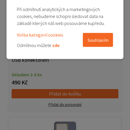
Při odmítnutí analytických a marketingových
cookies, nebudeme schopni sledovat data na
základě kterých náš web posouváme kupředu.
Volba kategorií cookies
Souhlasím
Odmítnou můžete
zde
Xiaomi 13T/13T Pro - originální deska nabíjení s
USB konektorem
Skladem 2-5 ks
490 Kč
Přidat do košíku
Přidat do porovnání