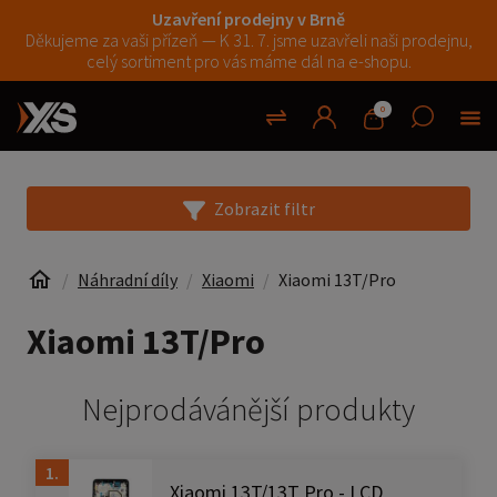
Uzavření prodejny v Brně
Děkujeme za vaši přízeň — K 31. 7. jsme uzavřeli naši prodejnu,
celý sortiment pro vás máme dál na e-shopu.
0
Zobrazit filtr
Náhradní díly
Xiaomi
Xiaomi 13T/Pro
Xiaomi 13T/Pro
Nejprodávánější produkty
1.
Xiaomi 13T/13T Pro - LCD