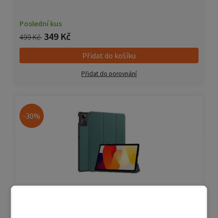
Poslední kus
349 Kč
499 Kč
Přidat do košíku
Přidat do porovnání
-30%
Magnetické pouzdro Redmi Pad 2 - zelená