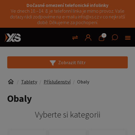
Dočasné omezení telefonické infolinky
Ve dnech 10.–14. 8. je telefonní linka je mimo provoz. Vaše
dotazy rádi zodpovíme na e-mailu info@xs.cz v co nejkratší
době. Děkujeme za pochopení.
0
Zobrazit filtr
Tablety
Příslušenství
Obaly
Obaly
Vyberte si kategorii