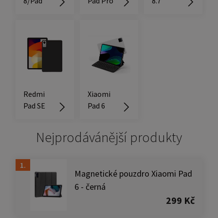
8/Pad
Pad Pro
8.7
Redmi
Xiaomi
Pad SE
Pad 6
Nejprodávánější produkty
1.
Magnetické pouzdro Xiaomi Pad
6 - černá
299 Kč