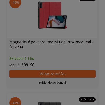
-40%
Magnetické pouzdro Redmi Pad Pro/Poco Pad -
červená
Skladem 2-5 ks
299 Kč
499 Kč
Přidat do košíku
Přidat do porovnání
Akční cena
-40%