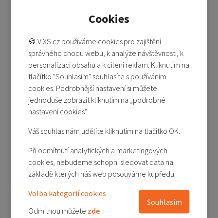
Skladem 5 a více kusů
Cookies
349 Kč
499 Kč
🍪 V XS.cz používáme cookies pro zajištění
Přidat do košíku
správného chodu webu, k analýze návštěvnosti, k
personalizaci obsahu a k cílení reklam. Kliknutím na
Přidat do porovnání
tlačítko "Souhlasím" souhlasíte s používáním
cookies. Podrobnější nastavení si můžete
jednoduše zobrazit kliknutím na „podrobné
-30%
nastavení cookies“.
Váš souhlas nám udělíte kliknutím na tlačítko OK.
Při odmítnutí analytických a marketingových
cookies, nebudeme schopni sledovat data na
základě kterých náš web posouváme kupředu.
Magnetické pouzdro Redmi Pad 2 - červená
Volba kategorií cookies
Souhlasím
Odmítnou můžete
zde