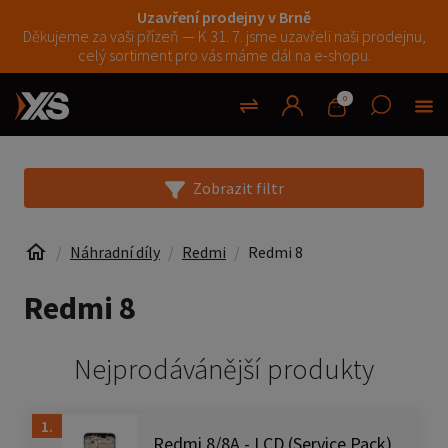
Uzavření prodejny v Brně
Děkujeme za vaši přízeň — K 31. 7. jsme uzavřeli naši prodejnu,
celý sortiment pro vás máme dál na e-shopu.
0
Zobrazit filtr
Náhradní díly
Redmi
Redmi 8
Redmi 8
Nejprodávánější produkty
1.
Redmi 8/8A - LCD (Service Pack)