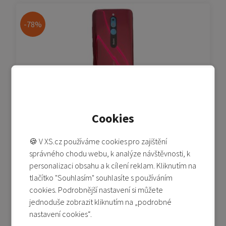
-78%
Redmi 8 - originální zadní kryt baterie - červený
Cookies
🍪 V XS.cz používáme cookies pro zajištění
Není skladem
správného chodu webu, k analýze návštěvnosti, k
149 Kč
690 Kč
personalizaci obsahu a k cílení reklam. Kliknutím na
tlačítko "Souhlasím" souhlasíte s používáním
Detail produktu
cookies. Podrobnější nastavení si můžete
Přidat do porovnání
jednoduše zobrazit kliknutím na „podrobné
nastavení cookies“.