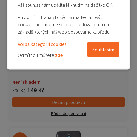
Váš souhlas nám udělíte kliknutím na tlačítko OK.
Akční cena
-78%
Při odmítnutí analytických a marketingových
cookies, nebudeme schopni sledovat data na
základě kterých náš web posouváme kupředu.
Volba kategorií cookies
Souhlasím
Odmítnou můžete
zde
Redmi 8 - originální zadní kryt baterie - modrý
Není skladem
149 Kč
690 Kč
Detail produktu
Přidat do porovnání