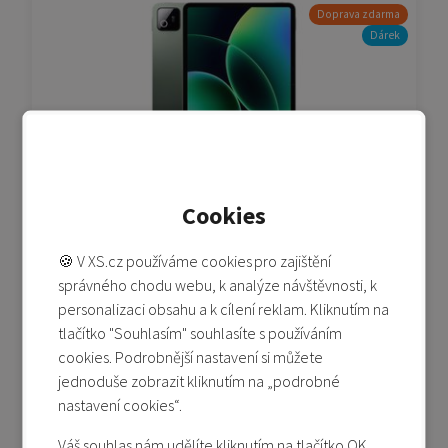
Doprava zdarma
Dárek
Xiaomi Pad 8 Pro 12/512 GB - zelená (Green)
Cookies
🍪 V XS.cz používáme cookies pro zajištění
Není skladem
správného chodu webu, k analýze návštěvnosti, k
16 990 Kč
personalizaci obsahu a k cílení reklam. Kliknutím na
tlačítko "Souhlasím" souhlasíte s používáním
Detail produktu
cookies. Podrobnější nastavení si můžete
Přidat do porovnání
jednoduše zobrazit kliknutím na „podrobné
nastavení cookies“.
Váš souhlas nám udělíte kliknutím na tlačítko OK.
Doprava zdarma