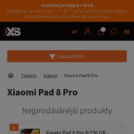
Uzavření prodejny v Brně
Děkujeme za vaši přízeň — K 31. 7. jsme uzavřeli naši prodejnu,
celý sortiment pro vás máme dál na e-shopu.
0
Zobrazit filtr
Tablety
Xiaomi
Xiaomi Pad 8 Pro
Xiaomi Pad 8 Pro
Nejprodávánější produkty
1.
Xiaomi Pad 8 Pro 8/256 GB -