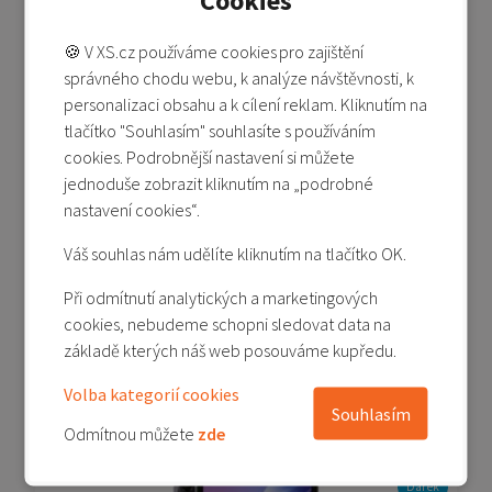
Cookies
Akční cena
-18%
Dárek
🍪 V XS.cz používáme cookies pro zajištění
správného chodu webu, k analýze návštěvnosti, k
personalizaci obsahu a k cílení reklam. Kliknutím na
tlačítko "Souhlasím" souhlasíte s používáním
cookies. Podrobnější nastavení si můžete
jednoduše zobrazit kliknutím na „podrobné
nastavení cookies“.
Redmi Pad 2 4/128 GB - zelená (Mint Green)
Váš souhlas nám udělíte kliknutím na tlačítko OK.
Není skladem
Při odmítnutí analytických a marketingových
3 690 Kč
cookies, nebudeme schopni sledovat data na
4 490 Kč
základě kterých náš web posouváme kupředu.
Detail produktu
Volba kategorií cookies
Přidat do porovnání
Souhlasím
Odmítnou můžete
zde
Dárek