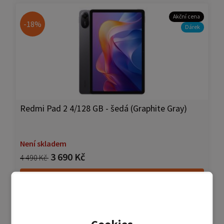
Akční cena
-18%
Dárek
Redmi Pad 2 4/128 GB - šedá (Graphite Gray)
Není skladem
3 690 Kč
4 490 Kč
Detail produktu
Přidat do porovnání