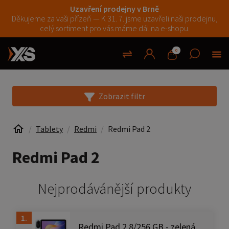
Uzavření prodejny v Brně
Děkujeme za vaši přízeň — K 31. 7. jsme uzavřeli naši prodejnu,
celý sortiment pro vás máme dál na e-shopu.
0
Zobrazit filtr
Tablety
Redmi
Redmi Pad 2
Redmi Pad 2
Nejprodávánější produkty
1.
Redmi Pad 2 8/256 GB - zelená