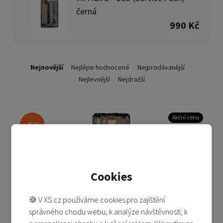
černá
990 Kč
Nejnovější
Nejlépe hodnocené
Nejprodávanější
Nejlevnější
Nejdražší
Akční cena
-45%
Cookies
🍪 V XS.cz používáme cookies pro zajištění
Mi Max 3 - LCD (Service Pack) - černá
správného chodu webu, k analýze návštěvnosti, k