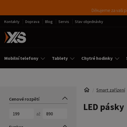
Děkujeme za vaši př
Kontakty
Doprava
Blog
Servis
Stav objednávky
Mobilní telefony
Tablety
Chytré hodinky
Smart zařízení
Cenové rozpětí
LED pásky
až