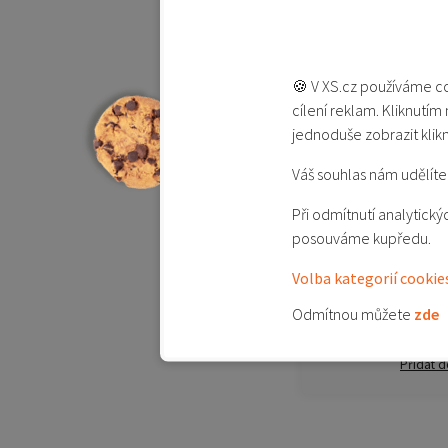
-18%
🍪 V XS.cz používáme co
cílení reklam. Kliknutím
jednoduše zobrazit klik
Váš souhlas nám udělíte 
Mi Yeelight Lights
Při odmítnutí analytic
posouváme kupředu.
Není skladem
Volba kategorií cookie
890 Kč
1 090 Kč
Odmítnou můžete
zde
Detail
Přidat d