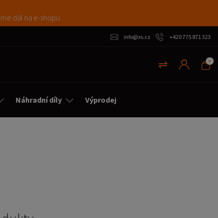
máme dál na e-shopu.
info@xs.cz
+420 775 871 323
0
Náhradní díly
Výprodej