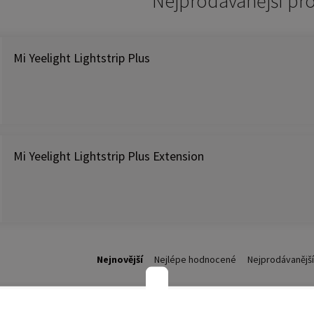
Nejprodávánější pr
Mi Yeelight Lightstrip Plus
Mi Yeelight Lightstrip Plus Extension
Nejnovější
Nejlépe hodnocené
Nejprodávanější