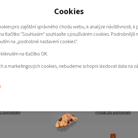
-33%
Cookies
okies pro zajištění správného chodu webu, k analýze návštěvnosti, k 
 na tlačítko "Souhlasím" souhlasíte s používáním cookies. Podrobnější 
nutím na „podrobné nastavení cookies“.
kliknutím na tlačítko OK.
trip Plus
Mi Yeelight Lightstrip Plus E
kých a marketingových cookies, nebudeme schopni sledovat data na z
Není skladem
s
199 Kč
299 Kč
 produktu
Detail produktu
o porovnání
Přidat do porovnání
1