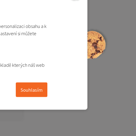
personalizaci obsahu a k
nastavení si můžete
xtension
ákladě kterých náš web
Souhlasím