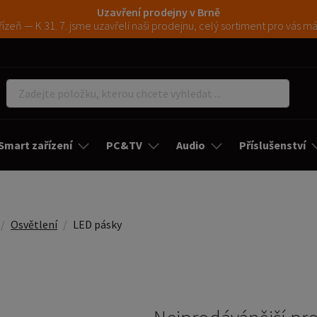
Uzavření prodejny v Brně
ízeň — K 31. 7. jsme uzavřeli naši prodejnu, celý sortiment pro vás 
Smart zařízení
PC&TV
Audio
Příslušenství
Osvětlení
LED pásky