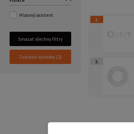
Funkce
Hlasový asistent
1.
Smazat všechny filtry
Zobrazit výsledky (2)
2.