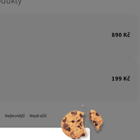
odukty
890 Kč
199 Kč
Nejlevnější
Nejdražší
Akční cena