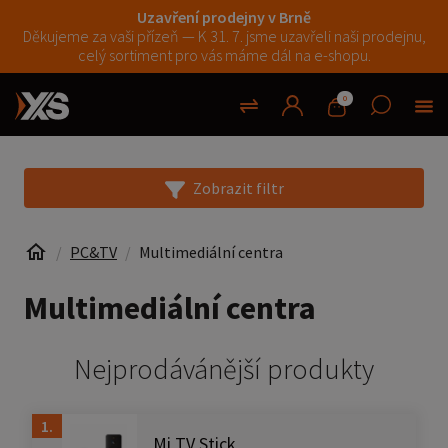
Uzavření prodejny v Brně
Děkujeme za vaši přízeň — K 31. 7. jsme uzavřeli naši prodejnu,
celý sortiment pro vás máme dál na e-shopu.
0
Zobrazit filtr
PC&TV
Multimediální centra
Multimediální centra
Nejprodávánější produkty
1.
Mi TV Stick