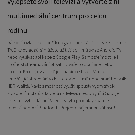
Vylepšete svoji televizi a vytvořte z ní
multimediální centrum pro celou
rodinu
Dálkové ovladače slouží k upgradu normální televize na smart
TV. Díky ovladači si můžete užít tisíce filmů skrze Android TV
nebo využívat aplikace z Google Play. Samozřejmostí je i
možnost streamování obsahu z vašeho počítače nebo
mobilu. Kromě ovladačů je v nabídce také TV tuner
umožňující sledování videí, televize, filmů nebo hraní her v 4K
HDR kvalitě. Navíc s možností využití spousty vychytávek:
zrcadlení mobilů a tabletů na televizi nebo využití Google
assistant vyhledávání. Všechny tyto produkty spárujete s
televizí pomocí Bluetooth. Přejeme příjemnou zábavu!