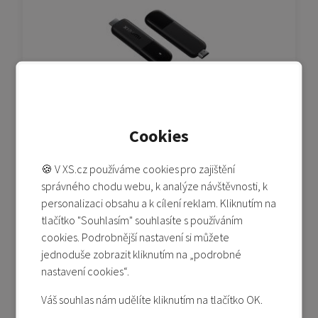
Xiaomi TV Stick 4K (2nd Gen)
Cookies
🍪 V XS.cz používáme cookies pro zajištění
Není skladem
správného chodu webu, k analýze návštěvnosti, k
1 290 Kč
personalizaci obsahu a k cílení reklam. Kliknutím na
Detail produktu
tlačítko "Souhlasím" souhlasíte s používáním
cookies. Podrobnější nastavení si můžete
Přidat do porovnání
jednoduše zobrazit kliknutím na „podrobné
nastavení cookies“.
Akční cena
Váš souhlas nám udělíte kliknutím na tlačítko OK.
-24%