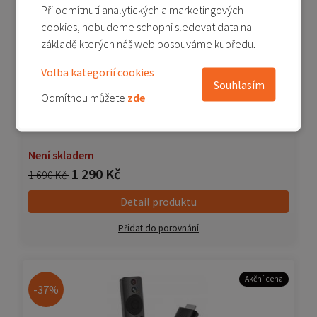
Při odmítnutí analytických a marketingových
cookies, nebudeme schopni sledovat data na
základě kterých náš web posouváme kupředu.
Volba kategorií cookies
Souhlasím
Odmítnou můžete
zde
Xiaomi TV Box S 2nd Gen
Není skladem
1 290 Kč
1 690 Kč
Detail produktu
Přidat do porovnání
Akční cena
-37%