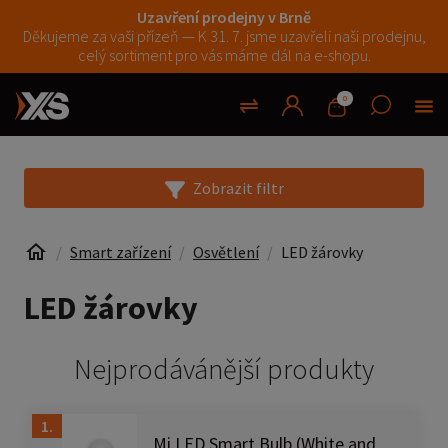
Uzavření prodejny v Brně
Děkujeme za vaši přízeň — K 31. 7. jsme uzavřeli naši prodejnu,
celý sortiment pro vás máme dál na e-shopu.
0
Zobrazit filtr
Smart zařízení
Osvětlení
LED žárovky
LED žárovky
Nejprodávánější produkty
1.
Mi LED Smart Bulb (White and