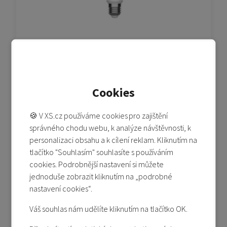
Mi LED Smart Bulb (White and Color)
Poslední kus
Cookies
349 Kč
390 Kč
🍪 V XS.cz používáme cookies pro zajištění
Přidat do košíku
správného chodu webu, k analýze návštěvnosti, k
Přidat do porovnání
personalizaci obsahu a k cílení reklam. Kliknutím na
tlačítko "Souhlasím" souhlasíte s používáním
cookies. Podrobnější nastavení si můžete
Akční cena
jednoduše zobrazit kliknutím na „podrobné
-20%
nastavení cookies“.
Váš souhlas nám udělíte kliknutím na tlačítko OK.