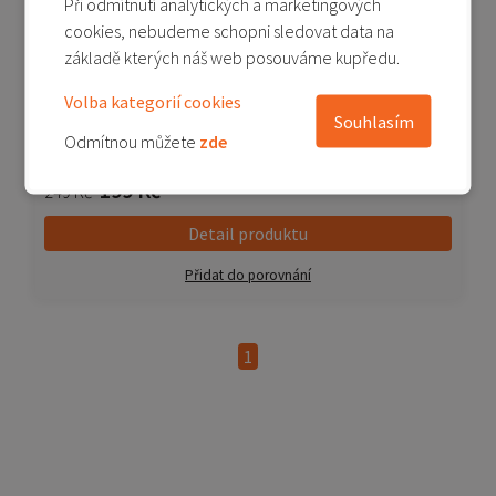
Při odmítnutí analytických a marketingových
cookies, nebudeme schopni sledovat data na
základě kterých náš web posouváme kupředu.
Mi LED Smart Bulb (Warm White)
Volba kategorií cookies
Souhlasím
Odmítnou můžete
zde
Není skladem
199 Kč
249 Kč
Detail produktu
Přidat do porovnání
1