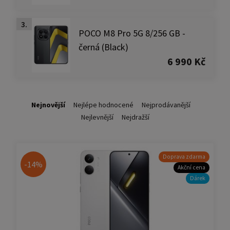
3.
POCO M8 Pro 5G 8/256 GB -
černá (Black)
6 990 Kč
Nejnovější
Nejlépe hodnocené
Nejprodávanější
Nejlevnější
Nejdražší
Doprava zdarma
-14%
Akční cena
Dárek