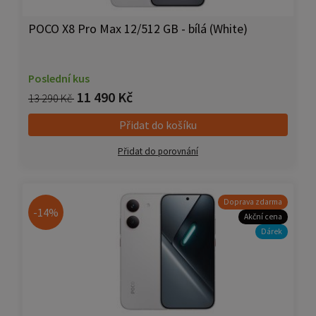
POCO X8 Pro Max 12/512 GB - bílá (White)
Poslední kus
11 490 Kč
13 290 Kč
Přidat do košíku
Přidat do porovnání
Doprava zdarma
-14%
Akční cena
Dárek