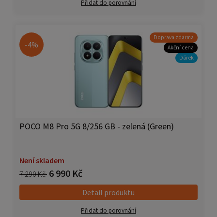
Přidat do porovnání
Doprava zdarma
-4%
Akční cena
Dárek
POCO M8 Pro 5G 8/256 GB - zelená (Green)
Není skladem
6 990 Kč
7 290 Kč
Detail produktu
Přidat do porovnání