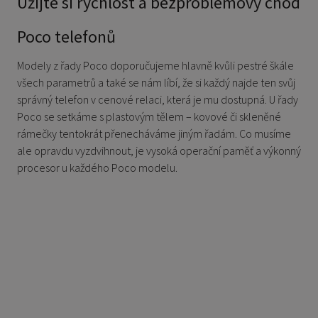
Užijte si rychlost a bezproblémový chod
Poco telefonů
Modely z řady Poco doporučujeme hlavně kvůli pestré škále
všech parametrů a také se nám líbí, že si každý najde ten svůj
správný telefon v cenové relaci, která je mu dostupná. U řady
Poco se setkáme s plastovým tělem – kovové či skleněné
rámečky tentokrát přenecháváme jiným řadám. Co musíme
ale opravdu vyzdvihnout, je vysoká operační paměť a výkonný
procesor u každého Poco modelu.