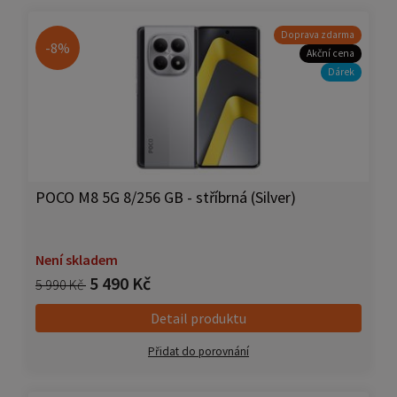
Doprava zdarma
-8%
Akční cena
Dárek
POCO M8 5G 8/256 GB - stříbrná (Silver)
Není skladem
5 490 Kč
5 990 Kč
Detail produktu
Přidat do porovnání