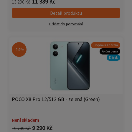
11 389 Kč
13 290 Kč
Detail produktu
Přidat do porovnání
Doprava zdarma
-14%
Akční cena
Dárek
POCO X8 Pro 12/512 GB - zelená (Green)
Není skladem
9 290 Kč
10 790 Kč