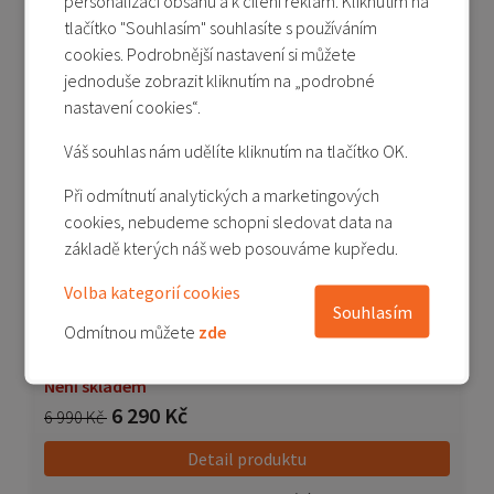
personalizaci obsahu a k cílení reklam. Kliknutím na
tlačítko "Souhlasím" souhlasíte s používáním
Přidat do porovnání
cookies. Podrobnější nastavení si můžete
jednoduše zobrazit kliknutím na „podrobné
nastavení cookies“.
Doprava zdarma
-10%
Akční cena
Váš souhlas nám udělíte kliknutím na tlačítko OK.
Dárek
Při odmítnutí analytických a marketingových
cookies, nebudeme schopni sledovat data na
základě kterých náš web posouváme kupředu.
Volba kategorií cookies
POCO M8 5G 8/512 GB - zelená (Green)
Souhlasím
Odmítnou můžete
zde
Není skladem
6 290 Kč
6 990 Kč
Detail produktu