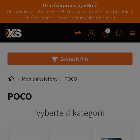
Uzavření prodejny v Brně
Děkujeme za vaši přízeň — K 31. 7. jsme uzavřeli naši prodejnu,
celý sortiment pro vás máme dál na e-shopu.
0
Zobrazit filtr
Mobilní telefony
POCO
POCO
Vyberte si kategorii