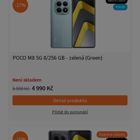
Akční cena
-17%
Dárek
POCO M8 5G 8/256 GB - zelená (Green)
Není skladem
4 990 Kč
5 990 Kč
Detail produktu
Přidat do porovnání
Doprava zdarma
-10%