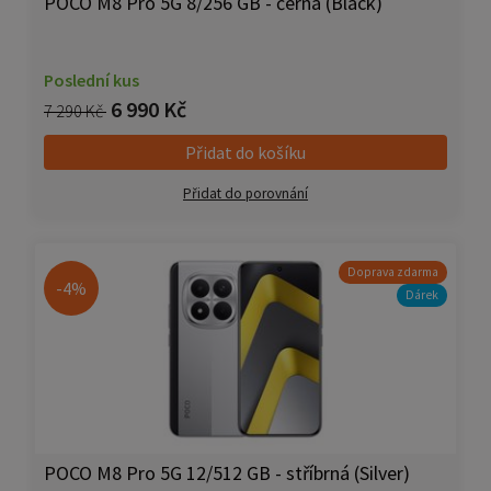
POCO M8 Pro 5G 8/256 GB - černá (Black)
Poslední kus
6 990 Kč
7 290 Kč
Přidat do košíku
Přidat do porovnání
Doprava zdarma
-4%
Dárek
POCO M8 Pro 5G 12/512 GB - stříbrná (Silver)