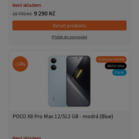
Není skladem
9 290 Kč
10 790 Kč
Detail produktu
Přidat do porovnání
Doprava zdarma
-14%
Akční cena
Dárek
POCO X8 Pro Max 12/512 GB - modrá (Blue)
Není skladem