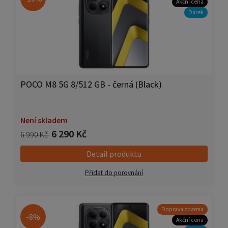
Akční cena
Dárek
POCO M8 5G 8/512 GB - černá (Black)
Není skladem
6 290 Kč
6 990 Kč
Detail produktu
Přidat do porovnání
Doprava zdarma
-8%
Akční cena