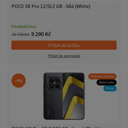
POCO X8 Pro 12/512 GB - bílá (White)
Poslední kus
9 290 Kč
10 790 Kč
Přidat do košíku
Přidat do porovnání
Doprava zdarma
-4%
Akční cena
Dárek