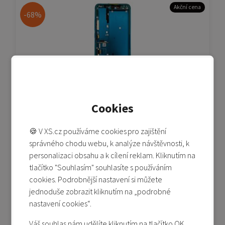
Akční cena
-68%
Mi Note 10/Pro/Lite - LCD (Service Pack) - zelená
Cookies
🍪 V XS.cz používáme cookies pro zajištění
Není skladem
správného chodu webu, k analýze návštěvnosti, k
990 Kč
3 090 Kč
personalizaci obsahu a k cílení reklam. Kliknutím na
tlačítko "Souhlasím" souhlasíte s používáním
Detail produktu
cookies. Podrobnější nastavení si můžete
Přidat do porovnání
jednoduše zobrazit kliknutím na „podrobné
nastavení cookies“.
Váš souhlas nám udělíte kliknutím na tlačítko OK.
Akční cena