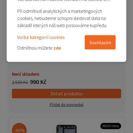
-62%
Při odmítnutí analytických a marketingových
cookies, nebudeme schopni sledovat data na
základě kterých náš web posouváme kupředu.
Volba kategorií cookies
Souhlasím
Odmítnou můžete
zde
Mi Note 10/Pro/Lite - LCD (Service Pack) - bílá
Není skladem
990 Kč
2 590 Kč
Detail produktu
Přidat do porovnání
Akční cena
-60%