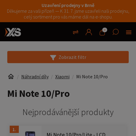
Uzavření prodejny v Brně
Děkujeme za vaši přízeň — K 31. 7. jsme uzavřeli naši prodejnu,
celý sortiment pro vás máme dál na e-shopu.
0
Zobrazit filtr
Náhradní díly
Xiaomi
Mi Note 10/Pro
Mi Note 10/Pro
Nejprodávánější produkty
1.
Mi Note 10/Pro/Lite - LCD