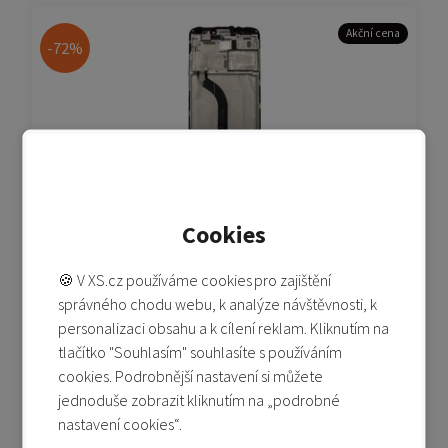
Akční cena
-72%
Redmi 5 - LCD (Service Pack) - černá
Cookies
🍪 V XS.cz používáme cookies pro zajištění
Skladem 2-5 ks
správného chodu webu, k analýze návštěvnosti, k
449 Kč
1 590 Kč
personalizaci obsahu a k cílení reklam. Kliknutím na
tlačítko "Souhlasím" souhlasíte s používáním
Přidat do košíku
cookies. Podrobnější nastavení si můžete
Přidat do porovnání
jednoduše zobrazit kliknutím na „podrobné
nastavení cookies“.