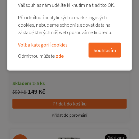
Váš souhlas nám udělíte kliknutím na tlačítko OK.
Akční cena
-75%
Při odmítnutí analytických a marketingových
cookies, nebudeme schopni sledovat data na
základě kterých náš web posouváme kupředu.
Volba kategorií cookies
Souhlasím
Odmítnou můžete
zde
Redmi 5 - originální zadní kryt baterie - černá
Skladem 2-5 ks
149 Kč
590 Kč
Přidat do košíku
Přidat do porovnání
Akční cena