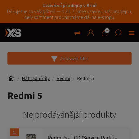
Uzavření prodejny v Brně
Děkujeme za vaši přízeň — K 31. 7. jsme uzavřeli naši prodejnu,
celý sortiment pro vás máme dál na e-shopu.
0
Zobrazit filtr
Náhradní díly
Redmi
Redmi 5
Redmi 5
Nejprodávánější produkty
1.
Redmi 5 - LCD (Service Pack) -