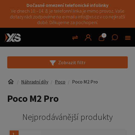
Dočasné omezení telefonické infolinky
Ve dnech 10.–14. 8. je telefonní linka je mimo provoz. Vaše
dotazy rádi zodpovíme na e-mailu info@xs.cz v co nejkratší
době. Děkujeme za pochopení.
0
Zobrazit filtr
Náhradní díly
Poco
Poco M2 Pro
Poco M2 Pro
Nejprodávánější produkty
1.