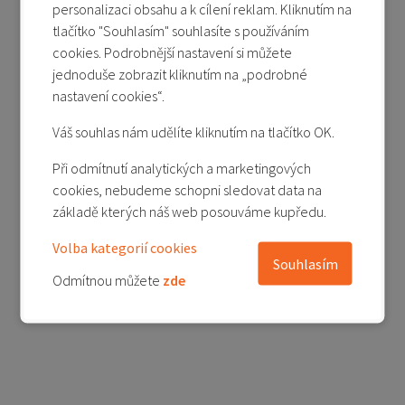
baterie BN56
personalizaci obsahu a k cílení reklam. Kliknutím na
tlačítko "Souhlasím" souhlasíte s používáním
cookies. Podrobnější nastavení si můžete
Poslední kus
jednoduše zobrazit kliknutím na „podrobné
590 Kč
990 Kč
nastavení cookies“.
Přidat do košíku
Váš souhlas nám udělíte kliknutím na tlačítko OK.
Přidat do porovnání
Při odmítnutí analytických a marketingových
cookies, nebudeme schopni sledovat data na
základě kterých náš web posouváme kupředu.
1
Volba kategorií cookies
Souhlasím
Odmítnou můžete
zde