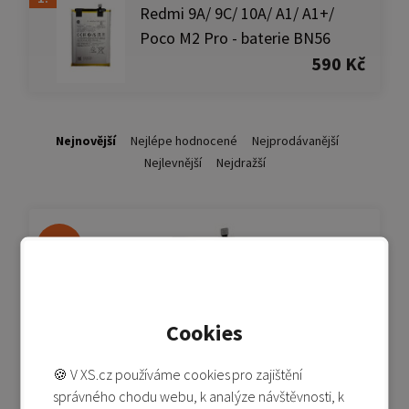
Redmi 9A/ 9C/ 10A/ A1/ A1+/
Poco M2 Pro - baterie BN56
590 Kč
Nejnovější
Nejlépe hodnocené
Nejprodávanější
Nejlevnější
Nejdražší
-40%
Cookies
🍪 V XS.cz používáme cookies pro zajištění
správného chodu webu, k analýze návštěvnosti, k
Redmi 9A/ 9C/ 10A/ A1/ A1+/ Poco M2 Pro -