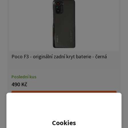
Poco F3 - originální zadní kryt baterie - černá
Poslední kus
490 Kč
Přidat do košíku
Přidat do porovnání
Cookies