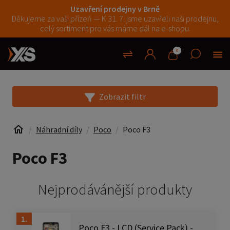
Uzavření prodejny v Brně
Děkujeme za vaši přízeň — K 31. 7. jsme uzavřeli naši prodejnu,
celý sortiment pro vás máme dál na e-shopu.
0
Zobrazit filtr
Náhradní díly
Poco
Poco F3
Poco F3
Nejprodávánější produkty
1.
Poco F3 - LCD (Service Pack) -