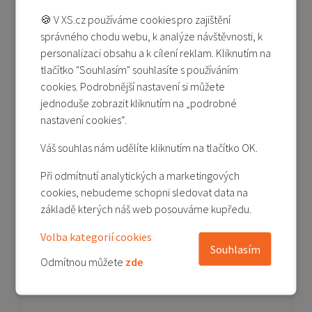
-43%
🍪 V XS.cz používáme cookies pro zajištění
správného chodu webu, k analýze návštěvnosti, k
personalizaci obsahu a k cílení reklam. Kliknutím na
tlačítko "Souhlasím" souhlasíte s používáním
cookies. Podrobnější nastavení si můžete
jednoduše zobrazit kliknutím na „podrobné
nastavení cookies“.
Poco F3 - originální zadní kryt baterie - bílá
Váš souhlas nám udělíte kliknutím na tlačítko OK.
Poslední kus
Při odmítnutí analytických a marketingových
390 Kč
cookies, nebudeme schopni sledovat data na
690 Kč
základě kterých náš web posouváme kupředu.
Přidat do košíku
Volba kategorií cookies
Přidat do porovnání
Souhlasím
Odmítnou můžete
zde