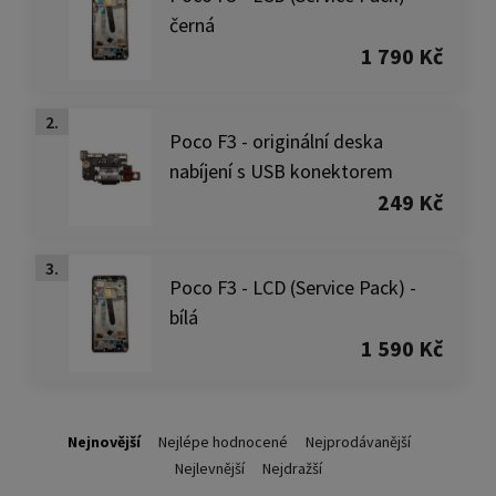
černá
1 790 Kč
2.
Poco F3 - originální deska
nabíjení s USB konektorem
249 Kč
3.
Poco F3 - LCD (Service Pack) -
bílá
1 590 Kč
Nejnovější
Nejlépe hodnocené
Nejprodávanější
Nejlevnější
Nejdražší