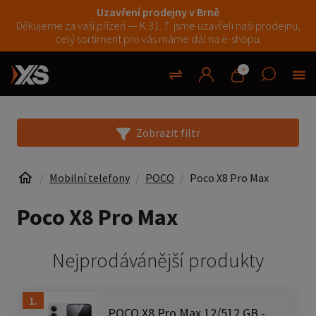
Uzavření prodejny v Brně
Děkujeme za vaši přízeň — K 31. 7. jsme uzavřeli naši prodejnu,
celý sortiment pro vás máme dál na e-shopu.
0
Zobrazit filtr
Mobilní telefony
POCO
Poco X8 Pro Max
Poco X8 Pro Max
Nejprodávánější produkty
1.
POCO X8 Pro Max 12/512 GB -