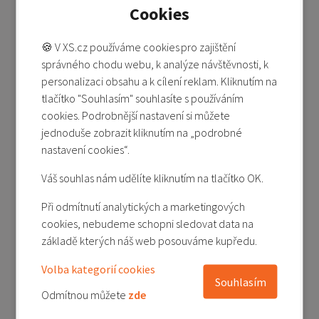
Cookies
Doprava zdarma
-14%
Akční cena
🍪 V XS.cz používáme cookies pro zajištění
Dárek
správného chodu webu, k analýze návštěvnosti, k
personalizaci obsahu a k cílení reklam. Kliknutím na
tlačítko "Souhlasím" souhlasíte s používáním
cookies. Podrobnější nastavení si můžete
jednoduše zobrazit kliknutím na „podrobné
nastavení cookies“.
POCO X8 Pro Max 12/512 GB - modrá (Blue)
Váš souhlas nám udělíte kliknutím na tlačítko OK.
Není skladem
Při odmítnutí analytických a marketingových
11 389 Kč
cookies, nebudeme schopni sledovat data na
13 290 Kč
základě kterých náš web posouváme kupředu.
Detail produktu
Volba kategorií cookies
Přidat do porovnání
Souhlasím
Odmítnou můžete
zde