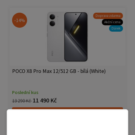
Doprava zdarma
-14%
Akční cena
Dárek
POCO X8 Pro Max 12/512 GB - bílá (White)
Poslední kus
11 490 Kč
13 290 Kč
Přidat do košíku
Přidat do porovnání