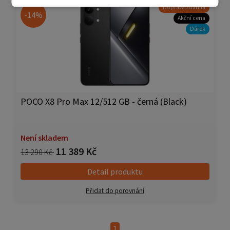
Doprava zdarma
-14%
Akční cena
Dárek
POCO X8 Pro Max 12/512 GB - černá (Black)
Není skladem
11 389 Kč
13 290 Kč
Detail produktu
Přidat do porovnání
1