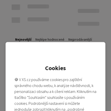
Nejnovější
Nejlépe hodnocené
Nejprodávanější
Nejlevnější
Nejdražší
Nebyly nalezeny žádné produkty s vybranými filtry
Cookies
🍪 V XS.cz používáme cookies pro zajištění
správného chodu webu, k analýze návštěvnosti, k
personalizaci obsahu a k cílení reklam. Kliknutím na
tlačítko "Souhlasím" souhlasíte s používáním
cookies. Podrobnější nastavení si můžete
jednoduše zobrazit kliknutím na „podrobné