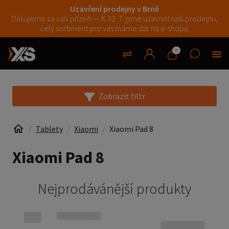
Uzavření prodejny v Brně
Děkujeme za vaši přízeň — K 31. 7. jsme uzavřeli naši prodejnu,
celý sortiment pro vás máme dál na e-shopu.
0
Zobrazit filtr
Tablety
Xiaomi
Xiaomi Pad 8
Xiaomi Pad 8
Nejprodávánější produkty