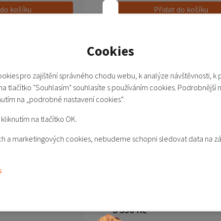
 do košíku
Přidat do košíku
o porovnání
Přidat do porovnání
Cookies
okies pro zajištění správného chodu webu, k analýze návštěvnosti, k 
 na tlačítko "Souhlasím" souhlasíte s používáním cookies. Podrobnější 
nutím na „podrobné nastavení cookies“.
kliknutím na tlačítko OK.
kých a marketingových cookies, nebudeme schopni sledovat data na z
41mm - bílá (White)
Xiaomi Watch S4 41mm - čer
s
(Black)
Není skladem
3 390 Kč