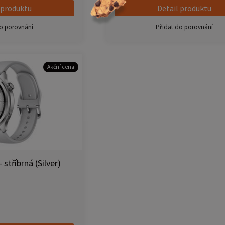
 produktu
Detail produktu
o porovnání
Přidat do porovnání
Akční cena
stříbrná (Silver)