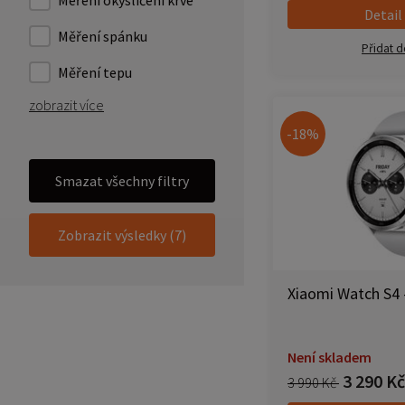
Detail
Měření spánku
Přidat d
Měření tepu
zobrazit více
-18%
Smazat všechny filtry
Zobrazit výsledky (7)
Xiaomi Watch S4 - 
Není skladem
3 290 Kč
3 990 Kč