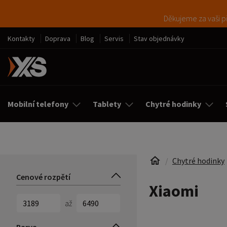
Děkujeme za vaši př
Kontakty
Doprava
Blog
Servis
Stav objednávky
Mobilní telefony
Tablety
Chytré hodinky
Chytré hodinky
Cenové rozpětí
Xiaomi
až