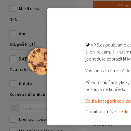
Přidat
Mi Fitness
Přidat d
NFC
Ano
Stupeň krytí
🍪 V XS.cz používáme co
cílení reklam. Kliknutím
jednoduše zobrazit klik
5 ATM
Tvar ciferníku
Váš souhlas nám udělíte 
Při odmítnutí analytic
Kulatý
posouváme kupředu.
Zdravotní funkce
Xiaomi Watch S4 
Volba kategorií cookie
Odmítnou můžete
zde
Není skladem
Dechová cvičení
3 390 Kč
Meření okysličení krve