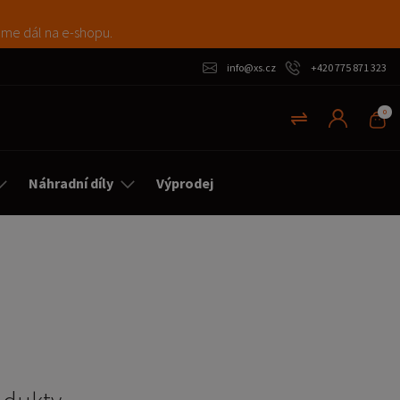
máme dál na e-shopu.
info@xs.cz
+420 775 871 323
0
Náhradní díly
Výprodej