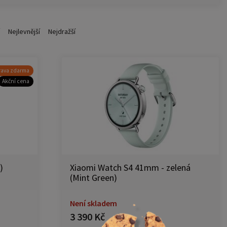
Nejlevnější
Nejdražší
ava zdarma
Akční cena
)
Xiaomi Watch S4 41mm - zelená
(Mint Green)
Není skladem
3 390 Kč