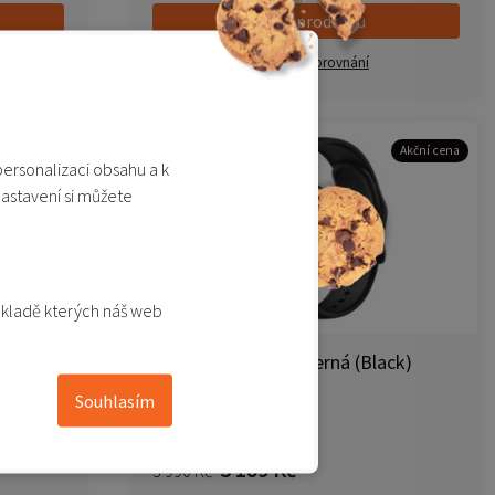
Detail produktu
Přidat do porovnání
Akční cena
-20%
personalizaci obsahu a k
nastavení si můžete
ákladě kterých náš web
ná
Xiaomi Watch S4 - černá (Black)
Souhlasím
Není skladem
3 189 Kč
3 990 Kč