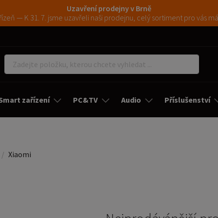
Uzavření prodejny v Brně
ízeň — K 31. 7. jsme uzavřeli naši prodejnu, celý sortiment pro vás 
Smart zařízení
PC&TV
Audio
Příslušenství
Xiaomi