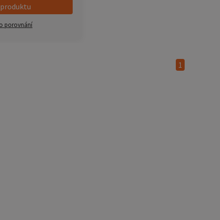
 produktu
o porovnání
1