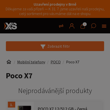
Uzavření prodejny v Brně
Děkujeme za vaši přízeň — K 31. 7. jsme uzavřeli naši prodejnu,
celý sortiment pro vás máme dál na e-shopu.
0
Zobrazit filtr
Mobilní telefony
POCO
Poco X7
Poco X7
Nejprodávánější produkty
1.
POCO X7 12/512 GB - černá