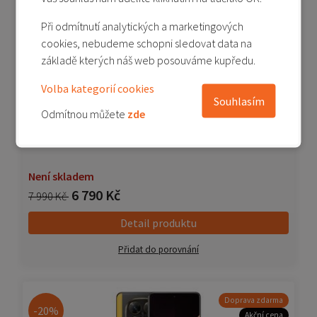
-15%
Dárek
Při odmítnutí analytických a marketingových
cookies, nebudeme schopni sledovat data na
základě kterých náš web posouváme kupředu.
Volba kategorií cookies
Souhlasím
Odmítnou můžete
zde
POCO X7 12/512 GB - zelená (Green)
Není skladem
6 790 Kč
7 990 Kč
Detail produktu
Přidat do porovnání
Doprava zdarma
-20%
Akční cena