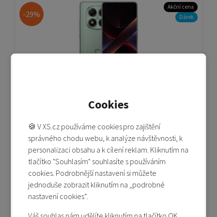
Akční cena
-29%
Dárek
POCO X7 8/256 GB - zelená (Green)
Cookies
🍪 V XS.cz používáme cookies pro zajištění
Není skladem
správného chodu webu, k analýze návštěvnosti, k
4 990 Kč
6 990 Kč
personalizaci obsahu a k cílení reklam. Kliknutím na
tlačítko "Souhlasím" souhlasíte s používáním
Detail produktu
cookies. Podrobnější nastavení si můžete
Přidat do porovnání
jednoduše zobrazit kliknutím na „podrobné
nastavení cookies“.
Váš souhlas nám udělíte kliknutím na tlačítko OK.
Doprava zdarma