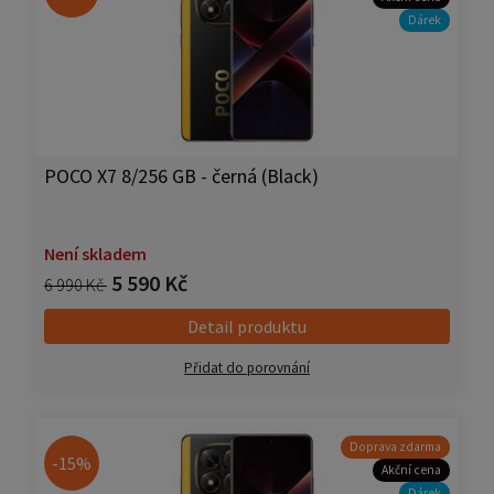
Dárek
POCO X7 8/256 GB - černá (Black)
Není skladem
5 590 Kč
6 990 Kč
Detail produktu
Přidat do porovnání
Doprava zdarma
-15%
Akční cena
Dárek