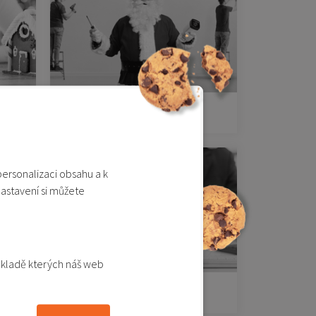
Pro kutily
personalizaci obsahu a k
nastavení si můžete
ákladě kterých náš web
Pro manažery