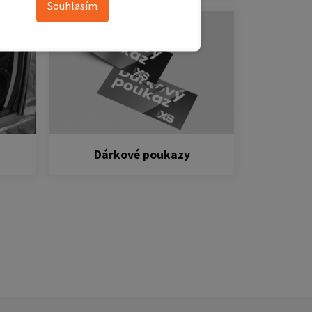
Souhlasím
Dárkové poukazy