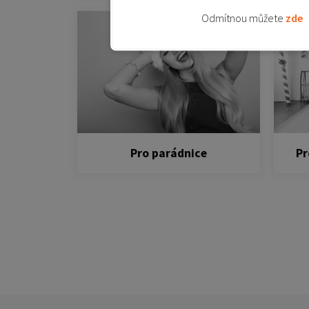
Odmítnou můžete
zde
Pro parádnice
Pr