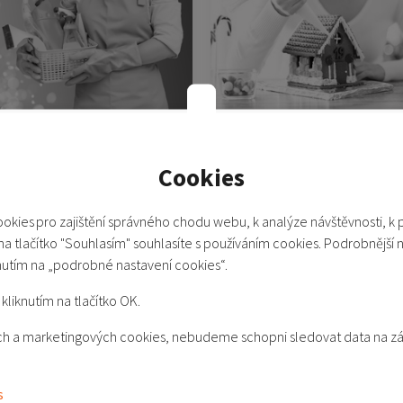
Pro hospodyňky
Pro milovníky vaření
Cookies
okies pro zajištění správného chodu webu, k analýze návštěvnosti, k 
 na tlačítko "Souhlasím" souhlasíte s používáním cookies. Podrobnější 
nutím na „podrobné nastavení cookies“.
kliknutím na tlačítko OK.
kých a marketingových cookies, nebudeme schopni sledovat data na z
Pro cestovatele
Pro gamery
s