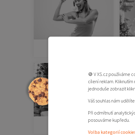
Pro sportovce
🍪 V XS.cz používáme co
cílení reklam. Kliknutím
jednoduše zobrazit klik
Váš souhlas nám udělíte 
Při odmítnutí analytic
posouváme kupředu.
Pro milovníky hudby
Volba kategorií cookie