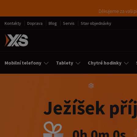
Děkujeme za vaši př
Kontakty
Doprava
Blog
Servis
Stav objednávky
Mobilní telefony
Tablety
Chytré hodinky
Ježíšek pří
0h 0m 0s