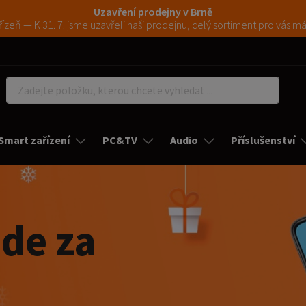
Uzavření prodejny v Brně
ízeň — K 31. 7. jsme uzavřeli naši prodejnu, celý sortiment pro vás 
Smart zařízení
PC&TV
Audio
Příslušenství
jde za