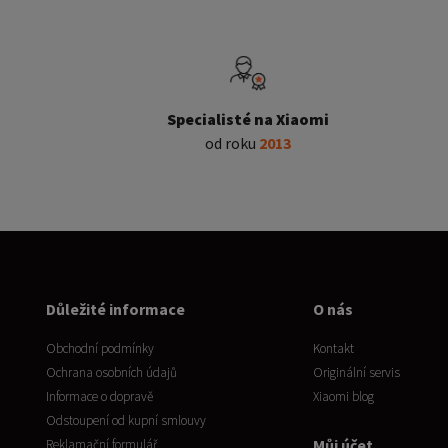
Specialisté na Xiaomi
od roku
2013
Důležité informace
O nás
Obchodní podmínky
Kontakt
Ochrana osobních údajů
Originální servis
Informace o dopravě
Xiaomi blog
Odstoupení od kupní smlouvy
Můj účet
Reklamační formulář