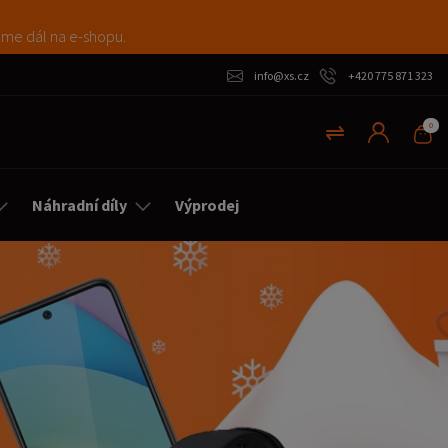
máme dál na e-shopu.
info@xs.cz
+420 775 871 323
0
Náhradní díly
Výprodej