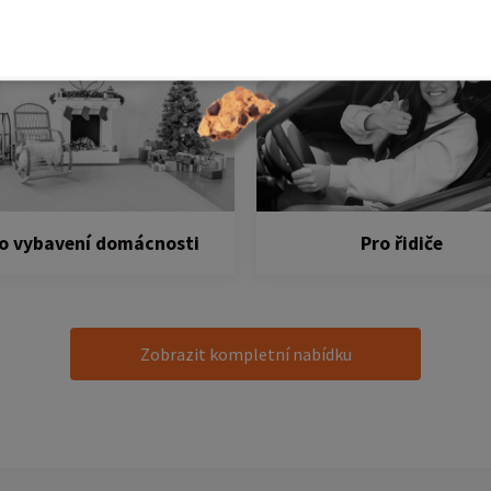
o vybavení domácnosti
Pro řidiče
Zobrazit kompletní nabídku