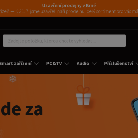
Uzavření prodejny v Brně
ízeň — K 31. 7. jsme uzavřeli naši prodejnu, celý sortiment pro vás 
Smart zařízení
PC&TV
Audio
Příslušenství
jde za