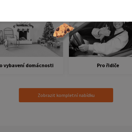
o vybavení domácnosti
Pro řidiče
Zobrazit kompletní nabídku