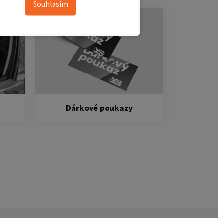
Souhlasím
Dárkové poukazy