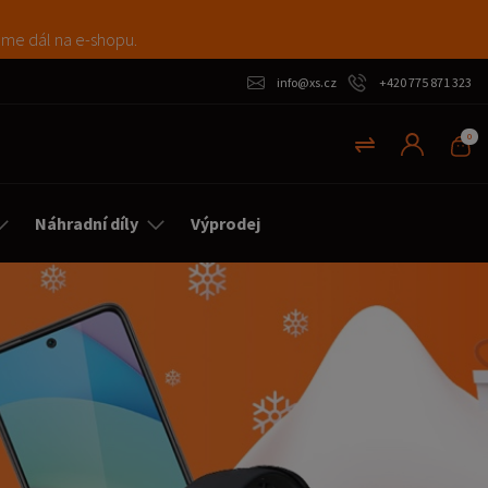
máme dál na e-shopu.
info@xs.cz
+420 775 871 323
0
Náhradní díly
Výprodej