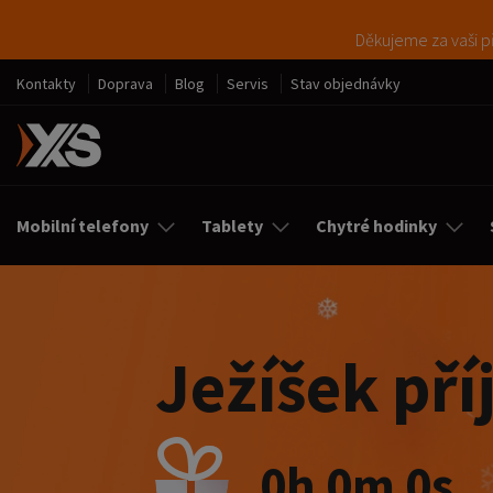
Děkujeme za vaši př
Kontakty
Doprava
Blog
Servis
Stav objednávky
Mobilní telefony
Tablety
Chytré hodinky
Ježíšek pří
0h 0m 0s