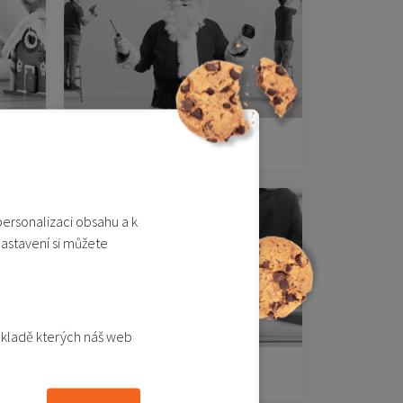
Pro kutily
personalizaci obsahu a k
nastavení si můžete
ákladě kterých náš web
Pro manažery