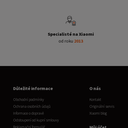
Specialisté na Xiaomi
od roku
2013
Důležité informace
O nás
Obchodní podmínky
Kontakt
Ochrana osobních údajů
Originální servis
Informace o dopravě
Xiaomi blog
Odstoupení od kupní smlouvy
Můj účet
Reklamační formulář