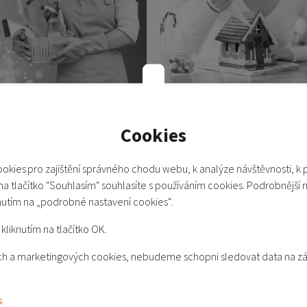
Pro hospodyňky
Pro milovníky vaření
Cookies
okies pro zajištění správného chodu webu, k analýze návštěvnosti, k 
 na tlačítko "Souhlasím" souhlasíte s používáním cookies. Podrobnější 
nutím na „podrobné nastavení cookies“.
kliknutím na tlačítko OK.
kých a marketingových cookies, nebudeme schopni sledovat data na z
Pro cestovatele
Pro gamery
s