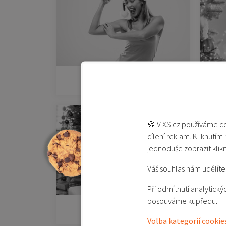
Pro sportovce
🍪 V XS.cz používáme co
cílení reklam. Kliknutím
jednoduše zobrazit klik
Váš souhlas nám udělíte 
Při odmítnutí analytic
posouváme kupředu.
Pro milovníky hudby
Volba kategorií cookie