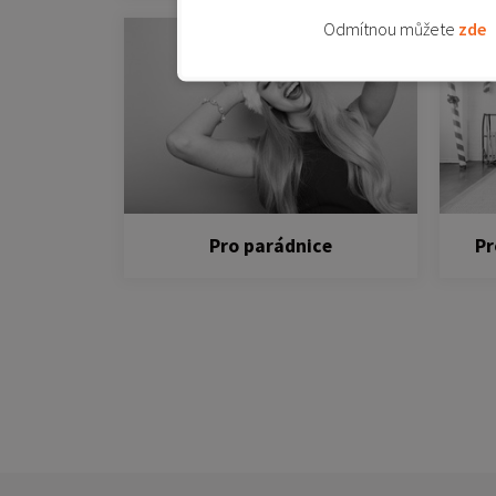
Odmítnou můžete
zde
Pro parádnice
Pr